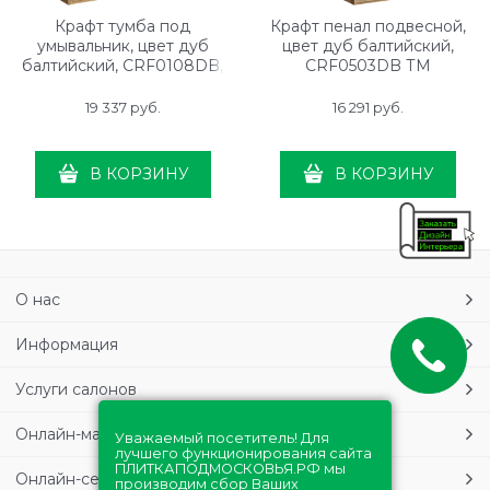
Крафт тумба под
Крафт пенал подвесной,
умывальник, цвет дуб
цвет дуб балтийский,
балтийский, CRF0108DB,
CRF0503DB ТМ
ТМ «AQWELLA»
«AQWELLA»
19 337
 руб.
16 291
 руб.
В КОРЗИНУ
В КОРЗИНУ
О нас
Информация
Услуги салонов
Онлайн-магазин
Уважаемый посетитель! Для
лучшего функционирования сайта
ПЛИТКАПОДМОСКОВЬЯ.РФ мы
Онлайн-сервисы
производим сбор Ваших