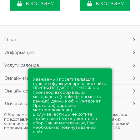
В КОРЗИНУ
В КОРЗИНУ
О нас
Информация
Услуги салонов
Онлайн-магазин
Уважаемый посетитель! Для
лучшего функционирования сайта
ПЛИТКАПОДМОСКОВЬЯ.РФ мы
Онлайн-сервисы
производим сбор Ваших
метаданных (cookie (фрагменты
данных), данные об IP(Интернет
Личный кабинет
Протокол)-адресе и
местоположении).
В случае, если Вы не хотите,
Обращаем Ваше внимание на то, что данная информация
чтобы нами был осуществлён
представлена в ознакомительных целях и ни при каких
сбор Ваших метаданных, Вам
условиях не является публичной офертой, определяемой
необходимо покинуть данный
положениями Статьи 437 (2) Гражданского кодекса РФ.
сайт.