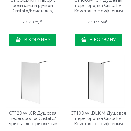
CT.GOLD.KIT Набор с
CT.100.WI.CR Душевая
роликами и ручкой
перегородка Cristallo/
Cristallo/Кристалло,
Кристалло с рифленым
брашированное золото
стеклом, 100х210, хром
20 149
 руб.
44 173
 руб.
В КОРЗИНУ
В КОРЗИНУ
CT.120.WI.CR Душевая
CT.100.WI.BLK.M Душевая
перегородка Cristallo/
перегородка Cristallo/
Кристалло с рифленым
Кристалло с рифленым
стеклом, 120х210, хром
стеклом, 100х210, матовый