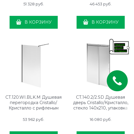
черный
51 328
 руб.
46 453
 руб.
В КОРЗИНУ
В КОРЗИНУ
CT.120.WI.BLK.M Душевая
CT.140.2/2.SD Душевая
перегородка Cristallo/
дверь Cristallo/Кристалло,
Кристалло с рифленым
стекло 140х210, упаковка
стеклом, 120х210, матовый
2/2
черный
53 962
 руб.
16 080
 руб.