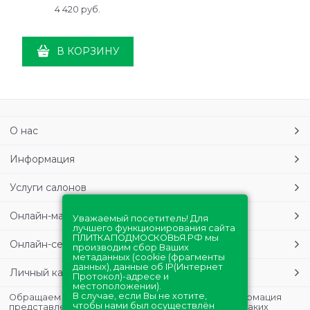
4 420
 руб.
В КОРЗИНУ
О нас
Информация
Услуги салонов
Онлайн-магазин
Уважаемый посетитель! Для
лучшего функционирования сайта
ПЛИТКАПОДМОСКОВЬЯ.РФ мы
Онлайн-сервисы
производим сбор Ваших
метаданных (cookie (фрагменты
данных), данные об IP(Интернет
Личный кабинет
Протокол)-адресе и
местоположении).
В случае, если Вы не хотите,
Обращаем Ваше внимание на то, что данная информация
чтобы нами был осуществлён
представлена в ознакомительных целях и ни при каких