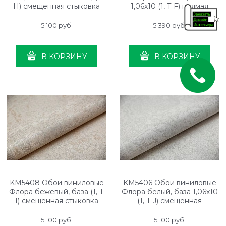
H) смещенная стыковка
1,06х10 (1, Т F) прямая
стыковка
5 100
 руб.
5 390
 руб.
В КОРЗИНУ
В КОРЗИНУ
KM5408 Обои виниловые
KM5406 Обои виниловые
Флора бежевый, база (1, Т
Флора белый, база 1,06х10
I) смещенная стыковка
(1, Т J) смещенная
стыковка
5 100
 руб.
5 100
 руб.