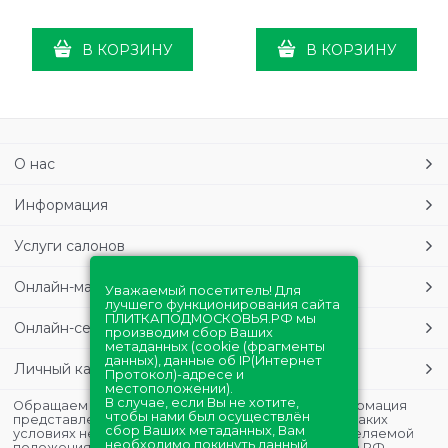
В КОРЗИНУ
В КОРЗИНУ
О нас
Информация
Услуги салонов
Онлайн-магазин
Уважаемый посетитель! Для
лучшего функционирования сайта
ПЛИТКАПОДМОСКОВЬЯ.РФ мы
Онлайн-сервисы
производим сбор Ваших
метаданных (cookie (фрагменты
данных), данные об IP(Интернет
Личный кабинет
Протокол)-адресе и
местоположении).
В случае, если Вы не хотите,
Обращаем Ваше внимание на то, что данная информация
чтобы нами был осуществлён
представлена в ознакомительных целях и ни при каких
сбор Ваших метаданных, Вам
условиях не является публичной офертой, определяемой
необходимо покинуть данный
положениями Статьи 437 (2) Гражданского кодекса РФ.