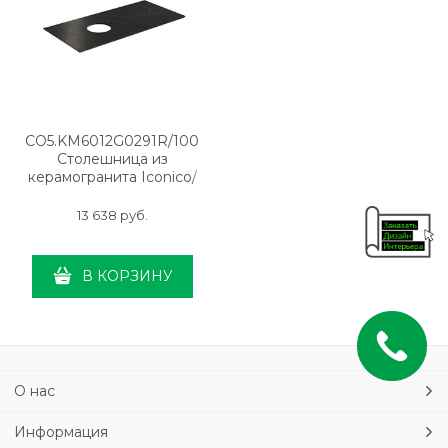
CO5.KM6012G0291R/100
Столешница из
керамогранита Iconico/
Иконико Манифик вуд 100
см, черная матовая, без
13 638
 руб.
отверстия под смеситель
В КОРЗИНУ
О нас
Информация