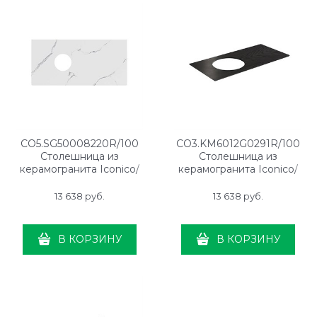
CO5.SG50008220R/100
CO3.KM6012G0291R/100
Столешница из
Столешница из
керамогранита Iconico/
керамогранита Iconico/
Иконико Монте Тиберио
Иконико Манифик вуд 100
100 см, белая матовая, без
см, черная матовая, без
13 638
 руб.
13 638
 руб.
отверстия под смеситель
отверстия под смеситель
В КОРЗИНУ
В КОРЗИНУ