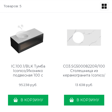
Товаров: 5
IC.100.1/BLK Тумба
CO3.SG50008220R/100
Iconico/Иконико
Столешница из
подвесная 100 с
керамогранита Iconico/
рифленым стеклом, 1 ящик,
Иконико Монте Тиберио
черная
100 см, белая матовая, без
95 238
 руб.
13 638
 руб.
отверстия под смеситель
В КОРЗИНУ
В КОРЗИНУ