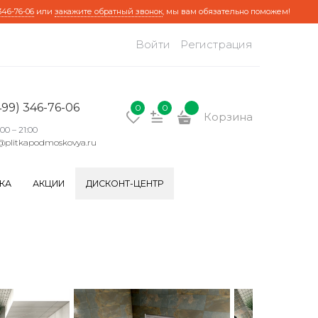
346-76-06
или
закажите обратный звонок
, мы вам обязательно поможем!
Войти
Регистрация
499) 346-76-06
0
0
Корзина
:00 – 21:00
@plitkapodmoskovya.ru
КА
АКЦИИ
ДИСКОНТ-ЦЕНТР