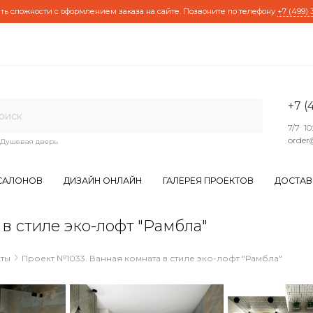
ть сложности с оформлением заказа на сайте. Позвоните по телефону
+7 (499) 
+7 (
7/7 10
order
Душевая дверь
САЛОНОВ
ДИЗАЙН ОНЛАЙН
ГАЛЕРЕЯ ПРОЕКТОВ
ДОСТАВ
в стиле эко-лофт "Рамбла"
Проект №1033. Ванная комната в стиле эко-лофт "Рамбла"
ты