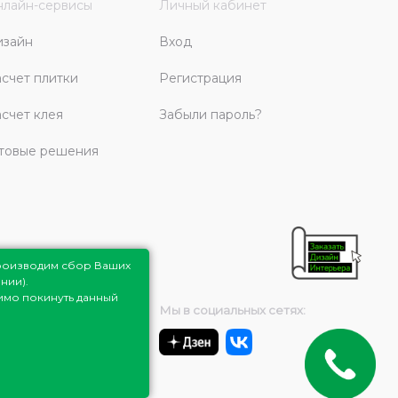
лайн-сервисы
Личный кабинет
изайн
Вход
счет плитки
Регистрация
счет клея
Забыли пароль?
товые решения
роизводим сбор Ваших
нии).
димо покинуть данный
Мы в социальных сетях: