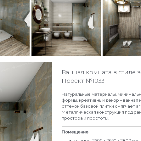
Ванная комната в стиле э
Проект №1033
Натуральные материалы, минимальн
формы, креативный декор – ванная 
оттенок базовой плитки смягчает а
Металлическая конструкция под ра
простора и простоты.
Помещение
размер 2500 х 2650 х 2800 мм