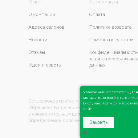
О нас
Информация
О компании
Оплата
Адреса салонов
Политика возврата
Новости
Памятка покупателя
Отзывы
Конфиденциальность
защита персональных
Идеи и советы
данных
Уважаемый посетитель! Д
метаданных (cookie (фрагм
Сеть салонов плитки и сантехники
Плитка Подмо
В случае, если Вы не хоти
Обращаем Ваше внимание на то, что вся инфор
сайт.
в ознакомительных целях и ни при каких услови
определяемой положениями Статьи 437 (2) Граж
Закрыть