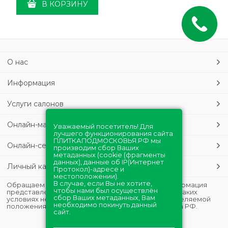
В КОРЗИНУ
О нас
Информация
Услуги салонов
Онлайн-магазин
Уважаемый посетитель! Для
лучшего функционирования сайта
ПЛИТКАПОДМОСКОВЬЯ.РФ мы
Онлайн-сервисы
производим сбор Ваших
метаданных (cookie (фрагменты
данных), данные об IP(Интернет
Личный кабинет
Протокол)-адресе и
местоположении).
В случае, если Вы не хотите,
Обращаем Ваше внимание на то, что данная информация
чтобы нами был осуществлён
представлена в ознакомительных целях и ни при каких
сбор Ваших метаданных, Вам
условиях не является публичной офертой, определяемой
необходимо покинуть данный
положениями Статьи 437 (2) Гражданского кодекса РФ.
сайт.
Полная версия сайта