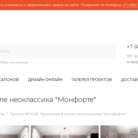
ть сложности с оформлением заказа на сайте. Позвоните по телефону
+7 (499) 
+7 (
7/7 10
order
Обои виниловые
САЛОНОВ
ДИЗАЙН ОНЛАЙН
ГАЛЕРЕЯ ПРОЕКТОВ
ДОСТАВ
ле неоклассика "Монфорте"
Проект №1408. Прихожая в стиле неоклассика "Монфорте"
ты