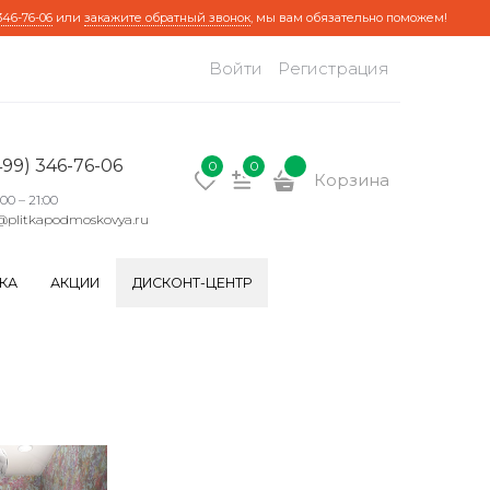
346-76-06
или
закажите обратный звонок
, мы вам обязательно поможем!
Войти
Регистрация
499) 346-76-06
0
0
Корзина
:00 – 21:00
@plitkapodmoskovya.ru
КА
АКЦИИ
ДИСКОНТ-ЦЕНТР