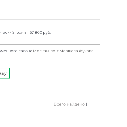
м
ческий гранит 67 800 руб.
рменного салона
Москвы, пр-т Маршала Жукова,
вку
Всего найдено:
1