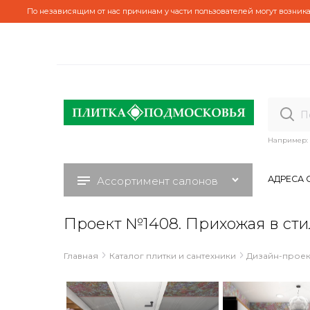
По независящим от нас причинам у части пользователей могут возника
Например:
АДРЕСА 
Ассортимент салонов
Проект №1408. Прихожая в сти
Главная
Каталог плитки и сантехники
Дизайн-проек