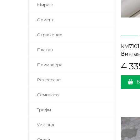
Мираж
Ориент
Отражение
KM7101
Платан
Винтаж
белый (
4 33
Примавера
Ренессанс
В
Семинато
Трофи
Уик-энд
Фреш