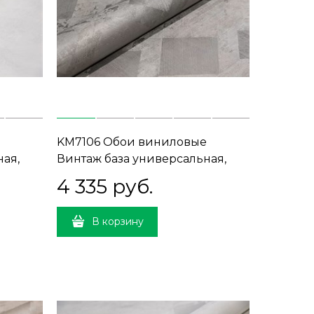
KM7106 Обои виниловые
ная,
Винтаж база универсальная,
ыковка
серо-коричневый (1, Т В)
4 335
 руб.
прямая стыковка
В корзину