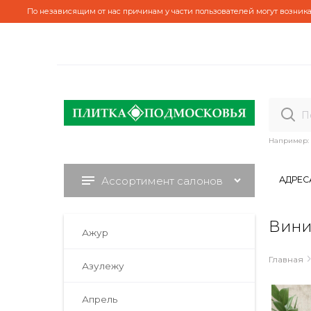
По независящим от нас причинам у части пользователей могут возника
Например:
Ассортимент салонов
АДРЕС
Вини
Ажур
Главная
Азулежу
Апрель