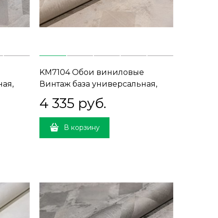
KM7104 Обои виниловые
ная,
Винтаж база универсальная,
 прямая
бежевый (1, Т C) прямая
4 335
 руб.
стыковка
В корзину