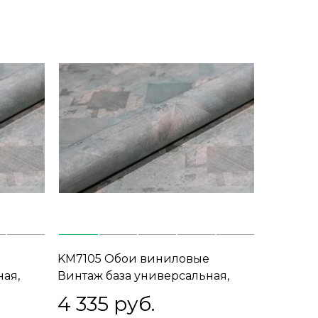
KM7105 Обои виниловые
ная,
Винтаж база универсальная,
зеленый (1, Т D) прямая
4 335
 руб.
стыковка