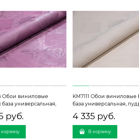
8 Обои виниловые
KM7111 Обои виниловые
 база универсальная,
база универсальная, пу
ный (1, Т A) прямая
(1, Т A) прямая стыковка
5
 руб.
4 335
 руб.
ка
 корзину
В корзину