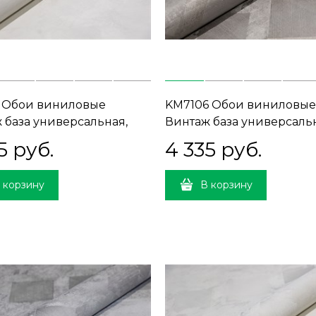
 Обои виниловые
KM7106 Обои виниловые
 база универсальная,
Винтаж база универсаль
1, Т C) прямая стыковка
серо-коричневый (1, Т C)
5
 руб.
4 335
 руб.
стыковка
 корзину
В корзину