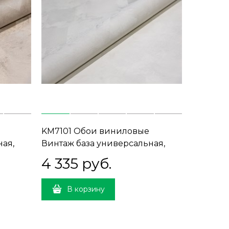
е
KM7101 Обои виниловые
ная,
Винтаж база универсальная,
белый (1, Т A) прямая стыковка
4 335
 руб.
В корзину