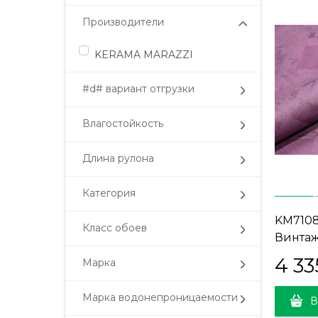
Производители
KERAMA MARAZZI
#d# вариант отгрузки
Влагостойкость
Длина рулона
Категория
KM710
Класс обоев
Винтаж
пурпур
4 33
Марка
стыков
Марка водонепроницаемости
В