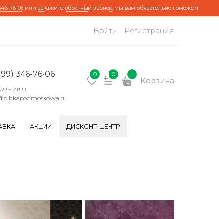
346-76-06
или
закажите обратный звонок
, мы вам обязательно поможем!
Войти
Регистрация
499) 346-76-06
0
0
Корзина
:00 – 21:00
@plitkapodmoskovya.ru
АВКА
АКЦИИ
ДИСКОНТ-ЦЕНТР