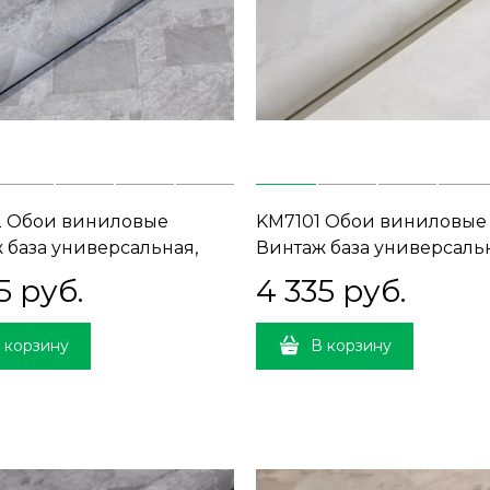
2 Обои виниловые
KM7101 Обои виниловые
 база универсальная,
Винтаж база универсаль
1, Т D) прямая стыковка
белый (1, Т D) прямая ст
5
 руб.
4 335
 руб.
 корзину
В корзину