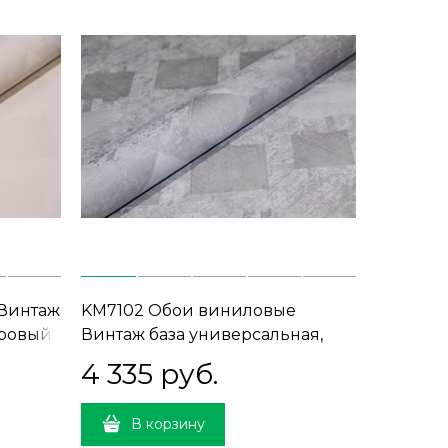
 Винтаж
KM7102 Обои виниловые
дровый
Винтаж база универсальная,
серый (1, Т B) прямая стыковка
4 335
 руб.
В корзину