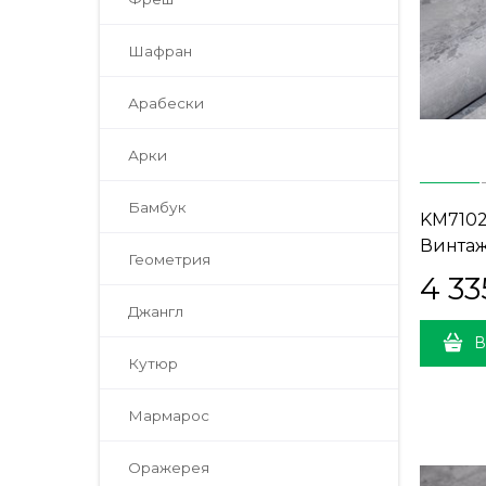
Шафран
Арабески
Арки
Бамбук
KM710
Винтаж
Геометрия
серый (
4 33
Джангл
В
Кутюр
Мармарос
Оражерея