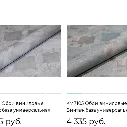
2 Обои виниловые
KM7105 Обои виниловые
 база универсальная,
Винтаж база универсаль
1, Т E1) прямая стыковка
зеленый (1, Т C) прямая
5
 руб.
4 335
 руб.
стыковка