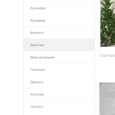
Буазери
Бульвар
Венето
Винтаж
Сортиро
Впечатление
Галатея
Дамаск
Коллаж
Легато