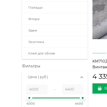
Палаццо
Флора
Эдем
Экзотика
Клей для обоев
KM710
Фильтры
Винтаж
серый (
4 33
Цена
( руб.)
В
-
4000
4400