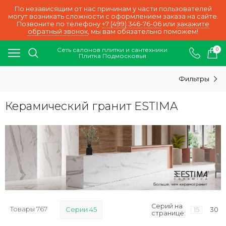
По независящим от нас причинам у части пользователей
могут возникать сложности с оформлением заказа на сайте.
Позвоните по телефону
+7 (499) 346-76-06
или
закажите
обратный звонок
, мы вам обязательно поможем!
Сеть салонов плитки и сантехники
0
Плитка Подмосковья
Фильтры
Керамический гранит ESTIMA
Серий на
Товары 767
Серии 45
15
30
странице: