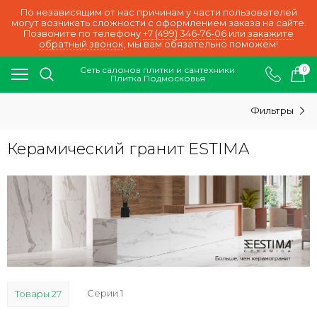
По независящим от нас причинам у части пользователей
могут возникать сложности с оформлением заказа на сайте.
Позвоните по телефону
+7 (499) 346-76-06
или
закажите
обратный звонок
, мы вам обязательно поможем!
Сеть салонов плитки и сантехники
0
Плитка Подмосковья
Фильтры
Керамический гранит ESTIMA
Серии 1
Товары 27