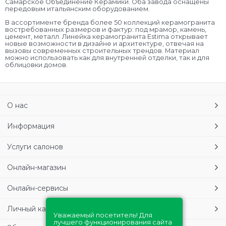
Самарское Объединение Керамики. Оба завода оснащены
передовым итальянским оборудованием.
В ассортименте бренда более 50 коллекций керамогранита
востребованных размеров и фактур: под мрамор, камень,
цемент, металл. Линейка керамогранита Estima открывает
новые возможности в дизайне и архитектуре, отвечая на
вызовы современных строительных трендов. Материал
можно использовать как для внутренней отделки, так и для
облицовки домов.
О нас
Информация
Услуги салонов
Онлайн-магазин
Онлайн-сервисы
Личный кабинет
Уважаемый посетитель! Для
лучшего функционирования сайта