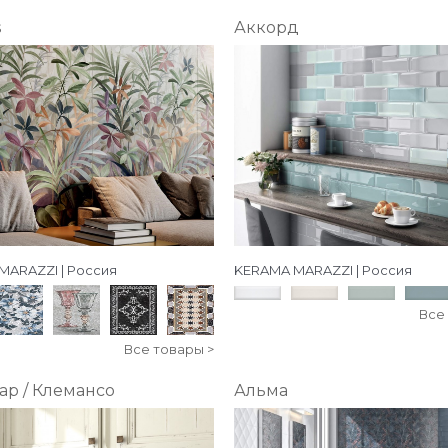
s
Аккорд
MARAZZI | Россия
KERAMA MARAZZI | Россия
Все
Все товары >
ар / Клемансо
Альма