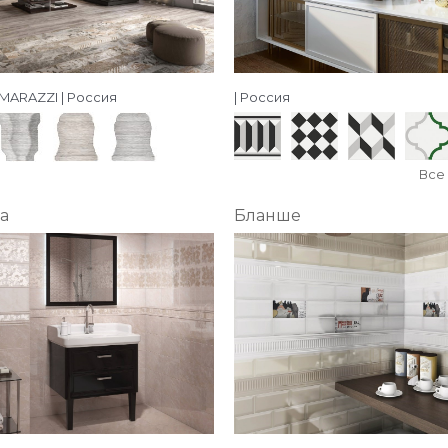
MARAZZI | Россия
| Россия
Все
а
Бланше