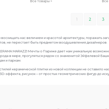
Все товары >
Все
1
2
3
 восхищать нас величием и красотой архитектуры, поражать за
этов, не перестает быть предметом воодушевления дизайнеров.
KERAMA MARAZZI Мечты о Париже дает нам уникальную возможно
орода в мире, прогуляться рядом со знаменитой Эйфелевой Баш
ам и паркам.
 стилей керамической плитки из новой коллекции не оставило на
D-эффекта, рисунок – от простых геометрических фигур до искусно