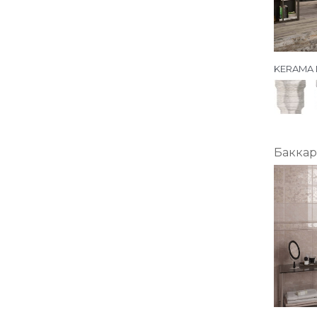
KERAMA 
Баккар