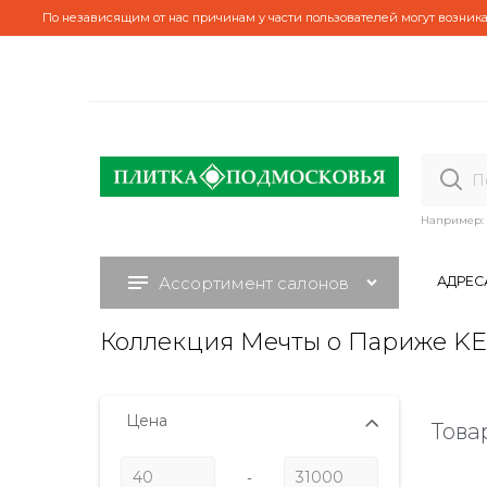
По независящим от нас причинам у части пользователей могут возника
Например:
Ассортимент салонов
АДРЕС
Коллекция Мечты о Париже 
Цена
Това
-