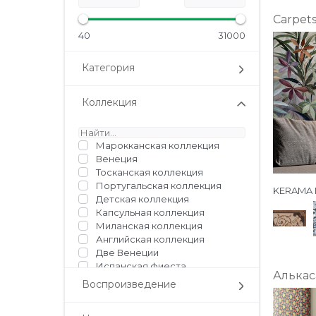
Carpet
40
31000
Категория
Коллекция
Марокканская коллекция
Венеция
Тосканская коллекция
Португальская коллекция
KERAMA 
Детская коллекция
Капсульная коллекция
Миланская коллекция
Английская коллекция
Две Венеции
Испанская фиеста
Алькас
Мечты о Париже
Воспроизведение
Неаполитанская коллекция
Палитра / Керама без границ