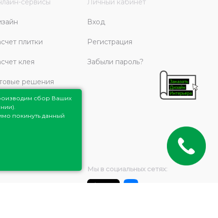
лайн-сервисы
Личный кабинет
изайн
Вход
счет плитки
Регистрация
счет клея
Забыли пароль?
товые решения
роизводим сбор Ваших
нии).
димо покинуть данный
Мы в социальных сетях: