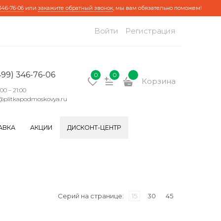
346-76-06
или
закажите обратный звонок
, мы вам обязательно поможем!
Войти
Регистрация
499) 346-76-06
0
0
Корзина
:00 – 21:00
@plitkapodmoskovya.ru
АВКА
АКЦИИ
ДИСКОНТ-ЦЕНТР
Серий на странице:
15
30
45