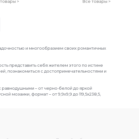
 товары >
Все товары >
гадочностью и многообразием своих романтичных
сть представить себя жителем этого по истине
ней, познакомиться с достопримечательностями и
с равнодушными – от черно-белой до яркой
й мозаики, формат – от 9,9х9,9 до 119,5х238,5,