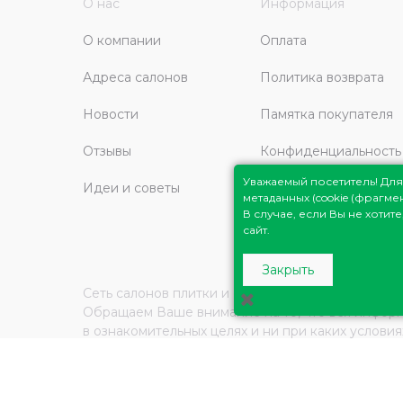
О нас
Информация
О компании
Оплата
Адреса салонов
Политика возврата
Новости
Памятка покупателя
Отзывы
Конфиденциальность
защита персональных
Уважаемый посетитель! Д
Идеи и советы
данных
метаданных (cookie (фрагм
В случае, если Вы не хоти
сайт.
Закрыть
Сеть салонов плитки и сантехники
Плитка Подмо
Обращаем Ваше внимание на то, что вся инфор
в ознакомительных целях и ни при каких услови
определяемой положениями Статьи 437 (2) Граж