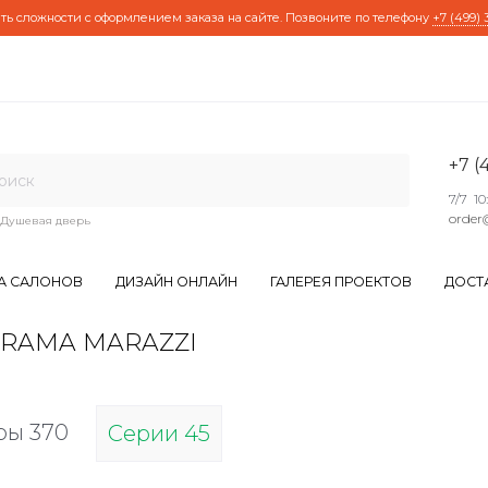
ть сложности с оформлением заказа на сайте. Позвоните по телефону
+7 (499) 
+7 (
7/7 10
order
Душевая дверь
А САЛОНОВ
ДИЗАЙН ОНЛАЙН
ГАЛЕРЕЯ ПРОЕКТОВ
ДОСТ
KERAMA MARAZZI
ры 370
Серии 45