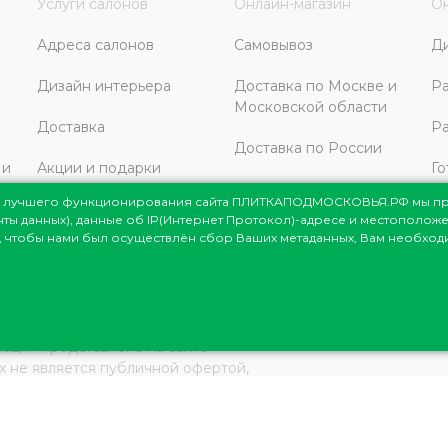
Услуги салонов
Онлайн-магазин
Он
Адреса салонов
Самовывоз
Д
Дизайн интерьера
Доставка по Москве и
Ра
Московской области
Доставка
Ра
Доставка по России
 и
Акции и подарки
Го
ля лучшего функционирования сайта ПЛИТКАПОДМОСКОВЬЯ.РФ мы п
Дизайнерам и
енты данных), данные об IP(Интернет Протокол)-адресе и местоположе
строителям
те, чтобы нами был осуществлён сбор Ваших метаданных, Вам необхо
сковья
© 1998-2026
мация представлена на сайте
ях не является публичной офертой,
данского кодекса РФ.