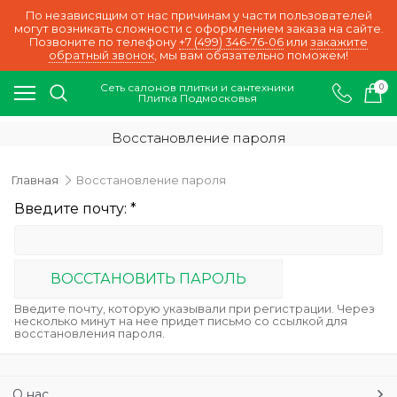
По независящим от нас причинам у части пользователей
могут возникать сложности с оформлением заказа на сайте.
Позвоните по телефону
+7 (499) 346-76-06
или
закажите
обратный звонок
, мы вам обязательно поможем!
Сеть салонов плитки и сантехники
0
Плитка Подмосковья
Восстановление пароля
Главная
Восстановление пароля
Введите почту: *
ВОСCТАНОВИТЬ ПАРОЛЬ
Введите почту, которую указывали при регистрации. Через
несколько минут на нее придет письмо со ссылкой для
восстановления пароля.
О нас