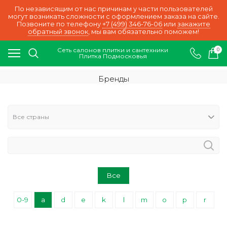
По независящим от нас причинам у части пользователей
могут возникать сложности с оформлением заказа на сайте.
Позвоните по телефону
+7 (499) 346-76-06
или
закажите
обратный звонок
, мы вам обязательно поможем!
Сеть салонов плитки и сантехники
0
Плитка Подмосковья
Бренды
Все
0-9
a
d
e
k
l
m
o
p
r