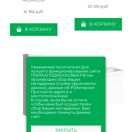
«AQWELLA»
20 554
 руб.
14 362
 руб.
В КОРЗИНУ
В КОРЗИНУ
Уважаемый посетитель! Для
лучшего функционирования сайта
ПЛИТКАПОДМОСКОВЬЯ.РФ мы
производим сбор Ваших
метаданных (cookie (фрагменты
данных), данные об IP(Интернет
Протокол)-адресе и
местоположении).
В случае, если Вы не хотите,
чтобы нами был осуществлён
сбор Ваших метаданных, Вам
необходимо покинуть данный
сайт.
ЗАКРЫТЬ