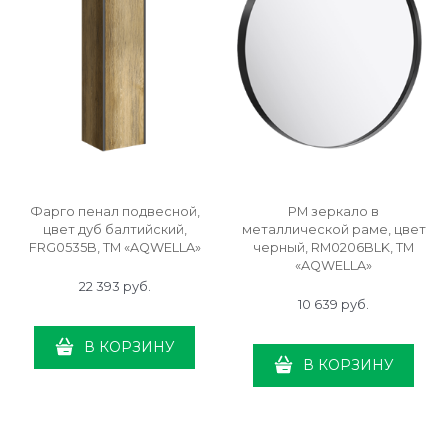
Фарго пенал подвесной,
РМ зеркало в
цвет дуб балтийский,
металлической раме, цвет
FRG0535B, ТМ «AQWELLA»
черный, RM0206BLK, ТМ
«AQWELLA»
22 393
 руб.
10 639
 руб.
В КОРЗИНУ
В КОРЗИНУ