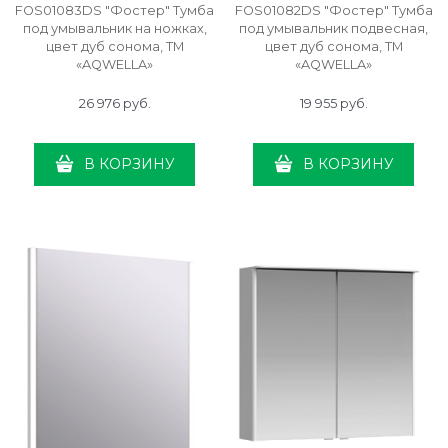
FOS01083DS "Фостер" Тумба
FOS01082DS "Фостер" Тумба
под умывальник на ножках,
под умывальник подвесная,
цвет дуб сонома, ТМ
цвет дуб сонома, ТМ
«AQWELLA»
«AQWELLA»
26 976
 руб.
19 955
 руб.
В КОРЗИНУ
В КОРЗИНУ