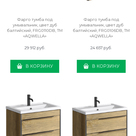
Фарго тумба под
Фарго тумба под
умывальник, цвет дуб
умывальник, цвет дуб
балтийский, FRG0110DB, ТМ
балтийский, FRG0106DB, ТМ
«AQWELLA»
«AQWELLA»
29 912
 руб.
24 657
 руб.
В КОРЗИНУ
В КОРЗИНУ