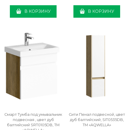
В КОРЗИНУ
В КОРЗИНУ
Смарт Тумба под умывальник
Сити Пенал подвесной, цвет
подвесная , цвет дуб
дуб балтийский, SIT0535DB,
балтийский SRT0105DB, ТМ
ТМ «AQWELLA»