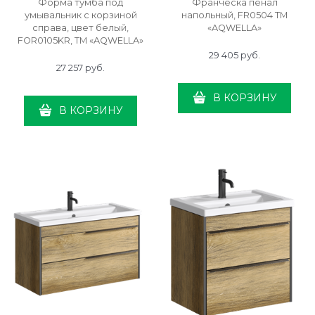
Форма тумба под
Франческа пенал
умывальник с корзиной
напольный, FR0504 ТМ
справа, цвет белый,
«AQWELLA»
FOR0105KR, ТМ «AQWELLA»
29 405
 руб.
27 257
 руб.
В КОРЗИНУ
В КОРЗИНУ