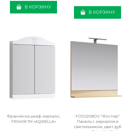
В КОРЗИНУ
В КОРЗИНУ
Франческа шкаф-зеркало,
FOS0208DS "Фостер"
FR0406 ТМ «AQWELLA»
Панель с зеркалом и
светильником, цвет дуб