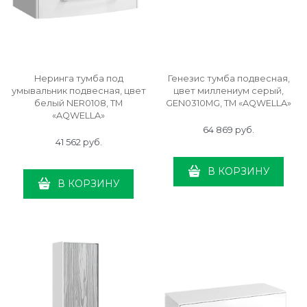
Неринга тумба под
Генезис тумба подвесная,
умывальник подвесная, цвет
цвет миллениум серый,
белый NER0108, ТМ
GEN0310MG, ТМ «AQWELLA»
«AQWELLA»
64 869
 руб.
41 562
 руб.
В КОРЗИНУ
В КОРЗИНУ