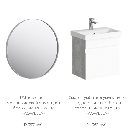
РМ зеркало в
Смарт Тумба под умывальник
металлической раме, цвет
подвесная , цвет бетон
белый, RM0208W, ТМ
светлый SRT0105BS, ТМ
«AQWELLA»
«AQWELLA»
12 397
 руб.
14 362
 руб.