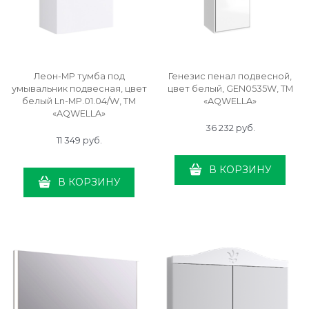
Леон-МР тумба под
Генезис пенал подвесной,
умывальник подвесная, цвет
цвет белый, GEN0535W, ТМ
белый Ln-MP.01.04/W, ТМ
«AQWELLA»
«AQWELLA»
36 232
 руб.
11 349
 руб.
В КОРЗИНУ
В КОРЗИНУ