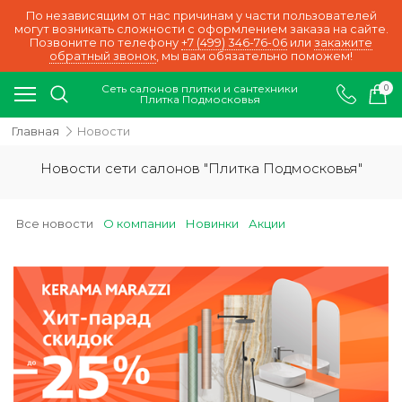
По независящим от нас причинам у части пользователей
могут возникать сложности с оформлением заказа на сайте.
Позвоните по телефону
+7 (499) 346-76-06
или
закажите
обратный звонок
, мы вам обязательно поможем!
Сеть салонов плитки и сантехники
0
Плитка Подмосковья
Главная
Новости
Новости сети салонов "Плитка Подмосковья"
Все новости
О компании
Новинки
Акции