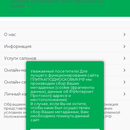
согласие на обработку своих персональных
данных
.
О нас
Информация
Услуги салонов
Онлайн-магазин
Уважаемый посетитель! Для
лучшего функционирования сайта
ПЛИТКАПОДМОСКОВЬЯ.РФ мы
Онлайн-сервисы
производим сбор Ваших
метаданных (cookie (фрагменты
данных), данные об IP(Интернет
Личный кабинет
Протокол)-адресе и
местоположении).
В случае, если Вы не хотите,
Обращаем Ваше внимание на то, что данная информация
чтобы нами был осуществлён
представлена в ознакомительных целях и ни при каких
сбор Ваших метаданных, Вам
условиях не является публичной офертой, определяемой
необходимо покинуть данный
положениями Статьи 437 (2) Гражданского кодекса РФ.
сайт.
Полная версия сайта