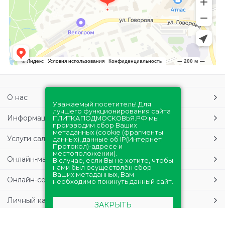
О нас
Уважаемый посетитель! Для
лучшего функционирования сайта
Информация
ПЛИТКАПОДМОСКОВЬЯ.РФ мы
производим сбор Ваших
метаданных (cookie (фрагменты
Услуги салонов
данных), данные об IP(Интернет
Протокол)-адресе и
местоположении).
Онлайн-магазин
В случае, если Вы не хотите, чтобы
нами был осуществлён сбор
Ваших метаданных, Вам
Онлайн-сервисы
необходимо покинуть данный сайт.
Личный кабинет
ЗАКРЫТЬ
Обращаем Ваше внимание на то, что данная информация