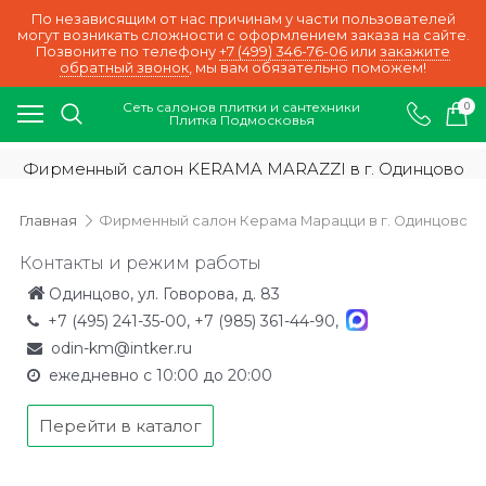
По независящим от нас причинам у части пользователей
могут возникать сложности с оформлением заказа на сайте.
Позвоните по телефону
+7 (499) 346-76-06
или
закажите
обратный звонок
, мы вам обязательно поможем!
Сеть салонов плитки и сантехники
0
Плитка Подмосковья
Фирменный салон KERAMA MARAZZI в г. Одинцово
Главная
Фирменный салон Керама Марацци в г. Одинцово
Контакты и режим работы
Одинцово, ул. Говорова, д. 83
+7 (495) 241-35-00
,
+7 (985) 361-44-90
,
odin-km@intker.ru
ежедневно с 10:00 до 20:00
Перейти в каталог