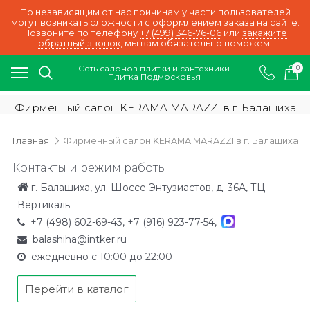
По независящим от нас причинам у части пользователей
могут возникать сложности с оформлением заказа на сайте.
Позвоните по телефону
+7 (499) 346-76-06
или
закажите
обратный звонок
, мы вам обязательно поможем!
Сеть салонов плитки и сантехники
0
Плитка Подмосковья
Фирменный салон KERAMA MARAZZI в г. Балашиха
Главная
Фирменный салон KERAMA MARAZZI в г. Балашиха
Контакты и режим работы
г. Балашиха, ул. Шоссе Энтузиастов, д. 36А, ТЦ
Вертикаль
+7 (498) 602-69-43
,
+7 (916) 923-77-54
,
balashiha@intker.ru
ежедневно с 10:00 до 22:00
Перейти в каталог