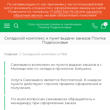
По независящим от нас причинам у части пользователей
могут возникать сложности с оформлением заказа на сайте.
Позвоните по телефону
+7 (499) 346-76-06
или
закажите
обратный звонок
, мы вам обязательно поможем!
Сеть салонов плитки и сантехники
0
Плитка Подмосковья
Складской комплекс и пункт выдачи заказов Плитка
Подмосковья
Главная
Складской комплекс и ПВЗ
Самовывоз возможен из пункта выдачи заказов в г.
Мытищи или со склада в промзоне Алёшино.
Услуга Самовывоз является бесплатной. В каждом
пункте действуют строгие правила оформления и
получения.
По всем вопросам самовывоза обращайтесь к
менеджеру при оформлении заказа.