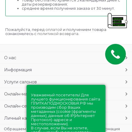
товар бесплатно хранится 5 календарных дней с
даты резервирования;
среднее время получения заказа от 30 минут.
Пожалуйста, перед
оплатой
и получением товара
ознакомьтесь с
политикой возврата.
О нас
Информация
Услуги салонов
Онлайн-магазин
Уважаемый посетитель! Для
лучшего функционирования сайта
ПЛИТКАПОДМОСКОВЬЯ.РФ мы
Онлайн-сервисы
производим сбор Ваших
метаданных (cookie (фрагменты
данных), данные об IP(Интернет
Личный кабинет
Протокол)-адресе и
местоположении).
В случае, если Вы не хотите,
Обращаем Ваше внимание на то, что данная информация