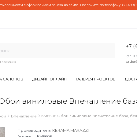
ть сложности с оформлением заказа на сайте. Позвоните по телефону
+7 (499) 
+7 (
7/7 10
order
Гармония
А САЛОНОВ
ДИЗАЙН ОНЛАЙН
ГАЛЕРЕЯ ПРОЕКТОВ
ДОСТ
ои виниловые Впечатление база, 
KM6606 Обои виниловые Впечатление база, бежев
бои
Впечатление
Производитель:
KERAMA MARAZZI
Артикул:
KM6606