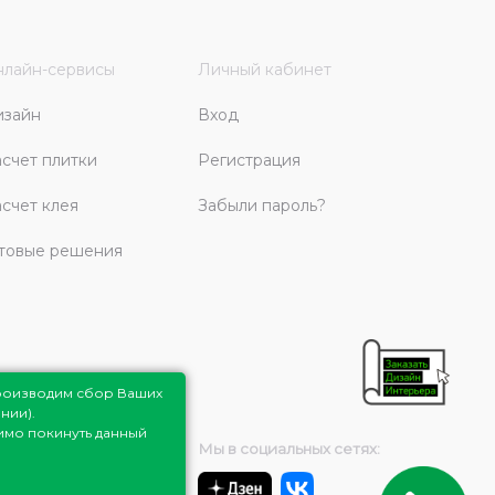
лайн-сервисы
Личный кабинет
изайн
Вход
счет плитки
Регистрация
счет клея
Забыли пароль?
товые решения
роизводим сбор Ваших
нии).
димо покинуть данный
Мы в социальных сетях: