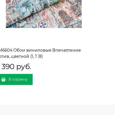
M6604 Обои виниловые Впечатление
KM6605 
тив, цветной (1, Т B)
база, бел
 390
 руб.
5 100
В корзину
В 