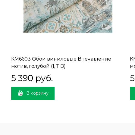
KM6603 Обои виниловые Впечатление
K
мотив, голубой (1, Т B)
мо
5 390
 руб.
5
В корзину