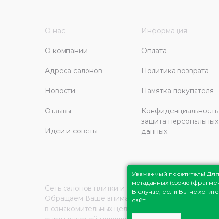
О нас
Информация
О компании
Оплата
Адреса салонов
Политика возврата
Новости
Памятка покупателя
Отзывы
Конфиденциальность
защита персональных
Идеи и советы
данных
Уважаемый посетитель! Д
метаданных (cookie (фрагм
Сеть салонов плитки и сантехники
Плитка Подмо
В случае, если Вы не хоти
Обращаем Ваше внимание на то, что вся инфор
сайт.
в ознакомительных целях и ни при каких услови
определяемой положениями Статьи 437 (2) Граж