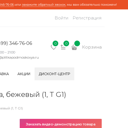
346-76-06
или
закажите обратный звонок
, мы вам обязательно поможем!
Войти
Регистрация
499) 346-76-06
0
0
Корзина
:00 – 21:00
@plitkapodmoskovya.ru
АВКА
АКЦИИ
ДИСКОНТ-ЦЕНТР
бежевый (1, Т G1)
ый (1, Т G1)
Заказать видео-демонстрацию товара