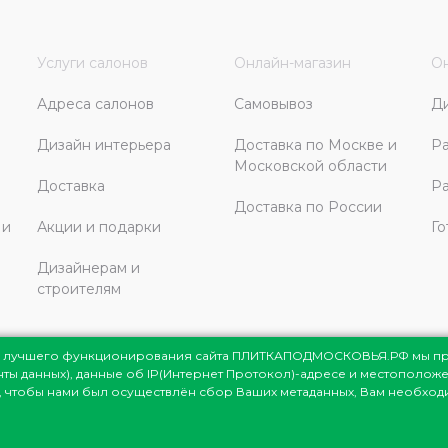
Услуги салонов
Онлайн-магазин
Он
Адреса салонов
Самовывоз
Д
Дизайн интерьера
Доставка по Москве и
Ра
Московской области
Доставка
Ра
Доставка по России
 и
Акции и подарки
Го
Дизайнерам и
строителям
ля лучшего функционирования сайта ПЛИТКАПОДМОСКОВЬЯ.РФ мы п
енты данных), данные об IP(Интернет Протокол)-адресе и местоположе
сковья
© 1998-2026
те, чтобы нами был осуществлён сбор Ваших метаданных, Вам необхо
мация представлена на сайте
ях не является публичной офертой,
данского кодекса РФ.