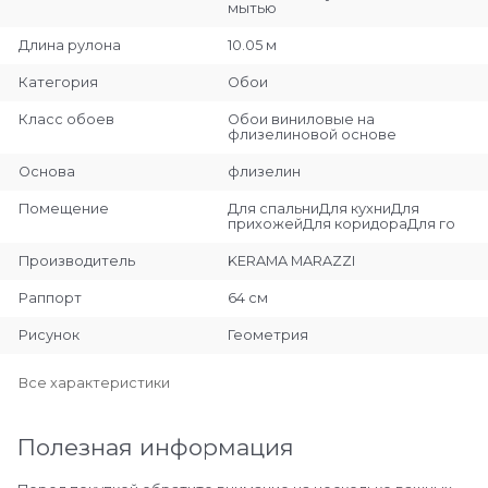
мытью
Длина рулона
10.05 м
Категория
Обои
Класс обоев
Обои виниловые на
флизелиновой основе
Основа
флизелин
Помещение
Для спальниДля кухниДля
прихожейДля коридораДля го
Производитель
KERAMA MARAZZI
Раппорт
64 см
Рисунок
Геометрия
Все характеристики
Полезная информация