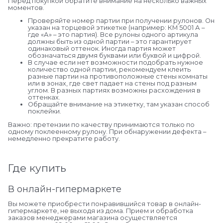
Перед покупкой обратите внимание на несколько важных
моментов.
Проверяйте номер партии при получении рулонов. Он
указан на торцевой этикетке (например: КМ 5001 А –
где «А» – это партия). Все рулоны одного артикула
должны быть из одной партии – это гарантирует
одинаковый оттенок. Иногда партия может
обозначаться двумя буквами или буквой и цифрой.
В случае если нет возможности подобрать нужное
количество одной партии, рекомендуем клеить
разные партии на противоположные стены комнаты
или в зонах, где свет падает на стены под разным
углом. В разных партиях возможны расхождения в
оттенках.
Обращайте внимание на этикетку, там указан способ
поклейки.
Важно: претензии по качеству принимаются только по
одному поклеенному рулону. При обнаружении дефекта –
немедленно прекратите работу.
Где купить
В онлайн-гипермаркете
Вы можете приобрести понравившийся товар в онлайн-
гипермаркете, не выходя из дома. Прием и обработка
заказов менеджерами магазина осуществляется