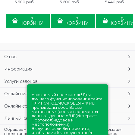
5 600
 руб.
5 600
 руб.
5 440
 руб.
В
В
В
КОРЗИНУ
КОРЗИНУ
КОРЗИНУ
О нас
Информация
Услуги салонов
Онлайн-магазин
Уважаемый посетитель! Для
лучшего функционирования сайта
ПЛИТКАПОДМОСКОВЬЯ.РФ мы
Онлайн-сервисы
производим сбор Ваших
метаданных (cookie (фрагменты
данных), данные об IP(Интернет
Личный кабинет
Протокол)-адресе и
местоположении).
В случае, если Вы не хотите,
Обращаем Ваше внимание на то, что данная информация
чтобы нами был осуществлён
представлена в ознакомительных целях и ни при каких