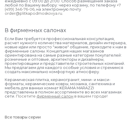
ежедневно с 09:00 до 21:00. Способ размещения заказа
любой по Вашему выбору: через корзину, по телефону
+7
(499) 346-76-06
, на электронную почту
order@plitkapodmoskovya.ru
.
В фирменных салонах
Если Вам требуется профессиональная консультация,
расчет нужного количества материалов, дизайн интерьера,
новые идеи или просто "живое" общение, приходите к нам в
фирменные салоны. Концепция наших магазинов
ориентирована на самые разные категории покупателей:
розничные и оптовые, архитекторы и дизайнеры,
проектировщики и представители строительных компаний.
Мы предлагаем для каждого особые условия и стремимся
создать максимально комфортную атмосферу.
Керамическая плитка, керамогранит, мини- и макси-
форматы, керамические ковры, мозаика, сантехника и
мебель для ванных комнат KERAMA MARAZZI
представлены в полном ассортименте во всех магазинах
сети.
Посетите
фирменный салон
в вашем городе
!
Все товары серии