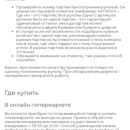
Проверяйте номер партии при получении рулонов. Он
указан на торцевой этикетке (например: КМ 5001 А –
где «А» – это партия). Все рулоны одного артикула
должны быть из одной партии – это гарантирует
одинаковый оттенок. Иногда партия может
обозначаться двумя буквами или буквой и цифрой.
В случае если нет возможности подобрать нужное
количество одной партии, рекомендуем клеить
разные партии на противоположные стены комнаты
или в зонах, где свет падает на стены под разным
углом. В разных партиях возможны расхождения в
оттенках.
Обращайте внимание на этикетку, там указан способ
поклейки.
Важно: претензии по качеству принимаются только по
одному поклеенному рулону. При обнаружении дефекта –
немедленно прекратите работу.
Где купить
В онлайн-гипермаркете
Вы можете приобрести понравившийся товар в онлайн-
гипермаркете, не выходя из дома. Прием и обработка
заказов менеджерами магазина осуществляется
ежедневно с 09:00 до 21:00. Способ размещения заказа
любой по Вашему выбору: через корзину, по телефону
+7