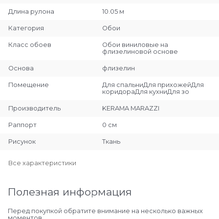
Длина рулона
10.05 м
Категория
Обои
Класс обоев
Обои виниловые на
флизелиновой основе
Основа
флизелин
Помещение
Для спальниДля прихожейДля
коридораДля кухниДля зо
Производитель
KERAMA MARAZZI
Раппорт
0 см
Рисунок
Ткань
Все характеристики
Полезная информация
Перед покупкой обратите внимание на несколько важных
моментов.