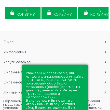
В
В
В
КОРЗИНУ
КОРЗИНУ
КОРЗИНУ
О нас
Информация
Услуги салонов
Онлайн-магазин
Уважаемый посетитель! Для
лучшего функционирования сайта
ПЛИТКАПОДМОСКОВЬЯ.РФ мы
Онлайн-сервисы
производим сбор Ваших
метаданных (cookie (фрагменты
данных), данные об IP(Интернет
Личный кабинет
Протокол)-адресе и
местоположении).
В случае, если Вы не хотите,
Обращаем Ваше внимание на то, что данная информация
чтобы нами был осуществлён
представлена в ознакомительных целях и ни при каких
сбор Ваших метаданных, Вам
условиях не является публичной офертой, определяемой