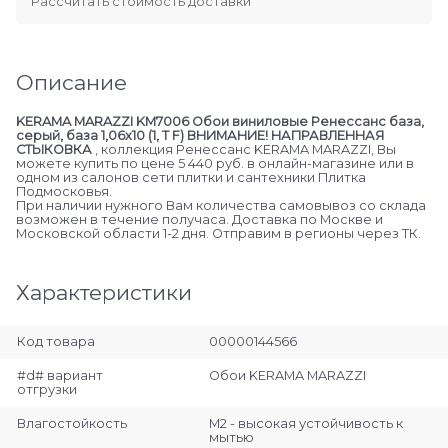
Рассчитать стоимость доставки
Описание
KERAMA MARAZZI KM7006 Обои виниловые Ренессанс база,
серый, база 1,06х10 (1, Т F) ВНИМАНИЕ! НАПРАВЛЕННАЯ
СТЫКОВКА
, коллекция Ренессанс KERAMA MARAZZI, Вы
можете купить по цене 5 440 руб. в онлайн-магазине или в
одном из салонов сети плитки и сантехники Плитка
Подмосковья.
При наличии нужного Вам количества самовывоз со склада
возможен в течение получаса. Доставка по Москве и
Московской области 1-2 дня. Отправим в регионы через ТК.
Характеристики
Код товара
00000144566
#d# вариант
Обои KERAMA MARAZZI
отгрузки
Влагостойкость
М2 - высокая устойчивость к
мытью