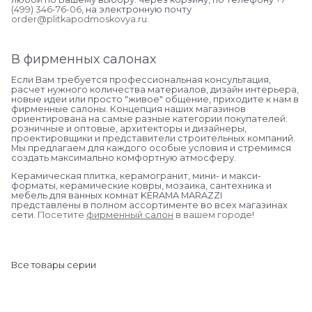
(499) 346-76-06
, на электронную почту
order@plitkapodmoskovya.ru
.
В фирменных салонах
Если Вам требуется профессиональная консультация,
расчет нужного количества материалов, дизайн интерьера,
новые идеи или просто "живое" общение, приходите к нам в
фирменные салоны. Концепция наших магазинов
ориентирована на самые разные категории покупателей:
розничные и оптовые, архитекторы и дизайнеры,
проектировщики и представители строительных компаний.
Мы предлагаем для каждого особые условия и стремимся
создать максимально комфортную атмосферу.
Керамическая плитка, керамогранит, мини- и макси-
форматы, керамические ковры, мозаика, сантехника и
мебель для ванных комнат KERAMA MARAZZI
представлены в полном ассортименте во всех магазинах
сети.
Посетите
фирменный салон
в вашем городе
!
Все товары серии