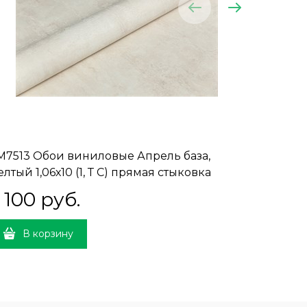
M7513 Обои виниловые Апрель база,
KM7514 
лтый 1,06х10 (1, Т C) прямая стыковка
Бежевый 
 100
 руб.
5 100
В корзину
В 