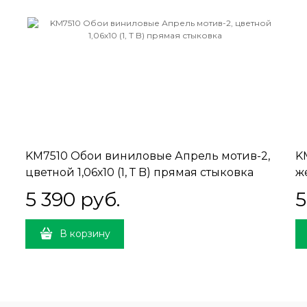
KM7510 Обои виниловые Апрель мотив-2,
K
цветной 1,06х10 (1, Т B) прямая стыковка
же
5 390
 руб.
5
В корзину