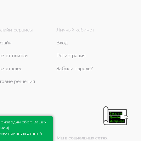
лайн-сервисы
Личный кабинет
изайн
Вход
счет плитки
Регистрация
счет клея
Забыли пароль?
товые решения
роизводим сбор Ваших
нии).
димо покинуть данный
Мы в социальных сетях: