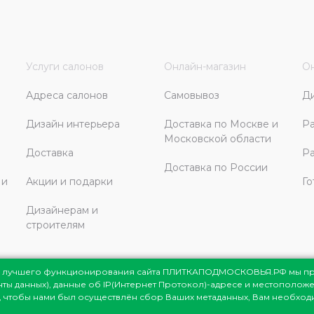
Услуги салонов
Онлайн-магазин
Он
Адреса салонов
Самовывоз
Д
Дизайн интерьера
Доставка по Москве и
Ра
Московской области
Доставка
Ра
Доставка по России
 и
Акции и подарки
Го
Дизайнерам и
строителям
ля лучшего функционирования сайта ПЛИТКАПОДМОСКОВЬЯ.РФ мы п
енты данных), данные об IP(Интернет Протокол)-адресе и местоположе
сковья
© 1998-2026
те, чтобы нами был осуществлён сбор Ваших метаданных, Вам необхо
мация представлена на сайте