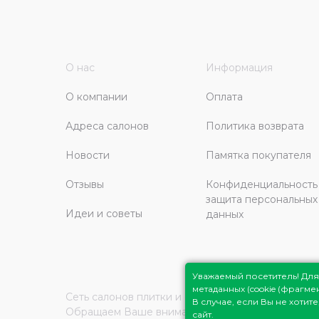
О нас
Информация
О компании
Оплата
Адреса салонов
Политика возврата
Новости
Памятка покупателя
Отзывы
Конфиденциальность
защита персональных
Идеи и советы
данных
Уважаемый посетитель! Д
метаданных (cookie (фрагм
Сеть салонов плитки и сантехники
Плитка Подмо
В случае, если Вы не хоти
Обращаем Ваше внимание на то, что вся инфор
сайт.