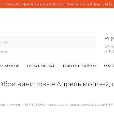
ть сложности с оформлением заказа на сайте. Позвоните по телефону
+7 (499) 
+7 (
7/7 10
order
Прадо
А САЛОНОВ
ДИЗАЙН ОНЛАЙН
ГАЛЕРЕЯ ПРОЕКТОВ
ДОСТ
и виниловые Апрель мотив-2, серы
KM7506 Обои виниловые Апрель мотив-2, серый 1,06х10
бои
Апрель