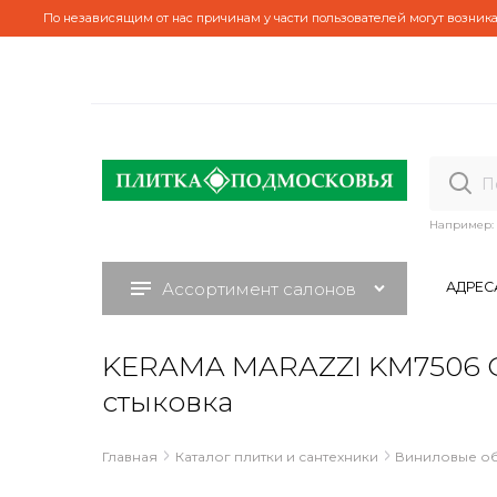
По независящим от нас причинам у части пользователей могут возника
Например:
Ассортимент салонов
АДРЕС
KERAMA MARAZZI KM7506 Обо
стыковка
Главная
Каталог плитки и сантехники
Виниловые о