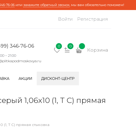
346-76-06
или
закажите обратный звонок
, мы вам обязательно поможем!
Войти
Регистрация
499) 346-76-06
0
0
Корзина
:00 – 21:00
@plitkapodmoskovya.ru
АВКА
АКЦИИ
ДИСКОНТ-ЦЕНТР
й 1,06х10 (1, Т С) прямая
 (1, Т С) прямая стыковка