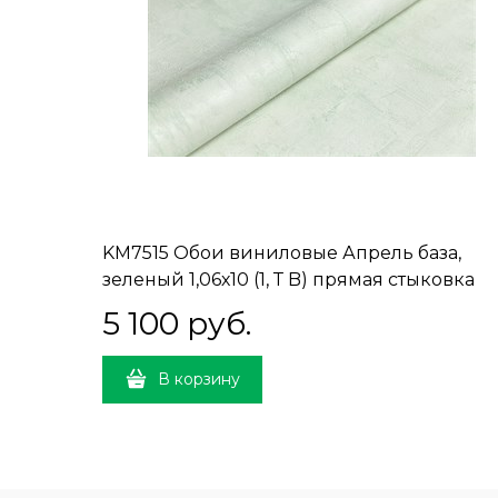
KM7515 Обои виниловые Апрель база,
зеленый 1,06х10 (1, Т B) прямая стыковка
5 100
 руб.
В корзину