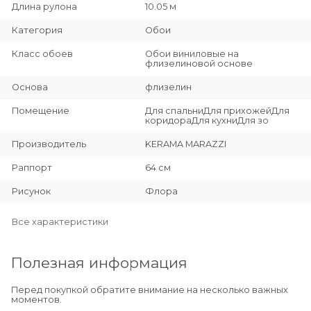
Длина рулона
10.05 м
Категория
Обои
Класс обоев
Обои виниловые на
флизелиновой основе
Основа
флизелин
Помещение
Для спальниДля прихожейДля
коридораДля кухниДля зо
Производитель
KERAMA MARAZZI
Раппорт
64 см
Рисунок
Флора
Все характеристики
Полезная информация
Перед покупкой обратите внимание на несколько важных
моментов.