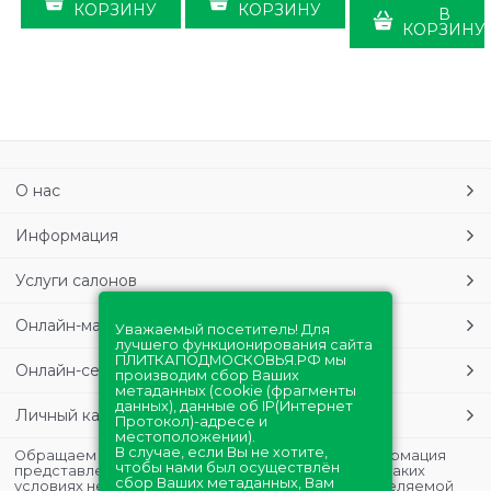
КОРЗИНУ
КОРЗИНУ
В
КОРЗИНУ
О нас
Информация
Услуги салонов
Онлайн-магазин
Уважаемый посетитель! Для
лучшего функционирования сайта
ПЛИТКАПОДМОСКОВЬЯ.РФ мы
Онлайн-сервисы
производим сбор Ваших
метаданных (cookie (фрагменты
данных), данные об IP(Интернет
Личный кабинет
Протокол)-адресе и
местоположении).
В случае, если Вы не хотите,
Обращаем Ваше внимание на то, что данная информация
чтобы нами был осуществлён
представлена в ознакомительных целях и ни при каких
сбор Ваших метаданных, Вам
условиях не является публичной офертой, определяемой