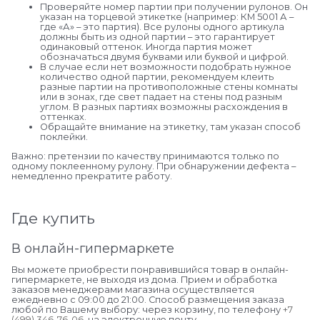
Проверяйте номер партии при получении рулонов. Он
указан на торцевой этикетке (например: КМ 5001 А –
где «А» – это партия). Все рулоны одного артикула
должны быть из одной партии – это гарантирует
одинаковый оттенок. Иногда партия может
обозначаться двумя буквами или буквой и цифрой.
В случае если нет возможности подобрать нужное
количество одной партии, рекомендуем клеить
разные партии на противоположные стены комнаты
или в зонах, где свет падает на стены под разным
углом. В разных партиях возможны расхождения в
оттенках.
Обращайте внимание на этикетку, там указан способ
поклейки.
Важно: претензии по качеству принимаются только по
одному поклеенному рулону. При обнаружении дефекта –
немедленно прекратите работу.
Где купить
В онлайн-гипермаркете
Вы можете приобрести понравившийся товар в онлайн-
гипермаркете, не выходя из дома. Прием и обработка
заказов менеджерами магазина осуществляется
ежедневно с 09:00 до 21:00. Способ размещения заказа
любой по Вашему выбору: через корзину, по телефону
+7
(499) 346-76-06
, на электронную почту