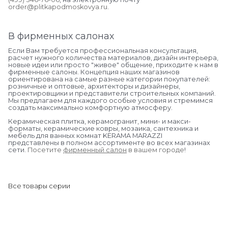
order@plitkapodmoskovya.ru
.
В фирменных салонах
Если Вам требуется профессиональная консультация,
расчет нужного количества материалов, дизайн интерьера,
новые идеи или просто "живое" общение, приходите к нам в
фирменные салоны. Концепция наших магазинов
ориентирована на самые разные категории покупателей:
розничные и оптовые, архитекторы и дизайнеры,
проектировщики и представители строительных компаний.
Мы предлагаем для каждого особые условия и стремимся
создать максимально комфортную атмосферу.
Керамическая плитка, керамогранит, мини- и макси-
форматы, керамические ковры, мозаика, сантехника и
мебель для ванных комнат KERAMA MARAZZI
представлены в полном ассортименте во всех магазинах
сети.
Посетите
фирменный салон
в вашем городе
!
Все товары серии