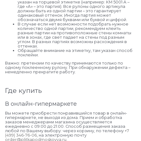
указан на торцевой этикетке (например: КМ 5001 А –
где «А» – это партия). Все рулоны одного артикула
должны быть из одной партии – это гарантирует
одинаковый оттенок. Иногда партия может
обозначаться двумя буквами или буквой и цифрой.
В случае если нет возможности подобрать нужное
количество одной партии, рекомендуем клеить
разные партии на противоположные стены комнаты
или в зонах, где свет падает на стены под разным
углом. В разных партиях возможны расхождения в
оттенках.
Обращайте внимание на этикетку, там указан способ
поклейки.
Важно: претензии по качеству принимаются только по
одному поклеенному рулону. При обнаружении дефекта –
немедленно прекратите работу.
Где купить
В онлайн-гипермаркете
Вы можете приобрести понравившийся товар в онлайн-
гипермаркете, не выходя из дома. Прием и обработка
заказов менеджерами магазина осуществляется
ежедневно с 09:00 до 21:00. Способ размещения заказа
любой по Вашему выбору: через корзину, по телефону
+7
(499) 346-76-06
, на электронную почту
order@plitkapodmoskovya.ru
.