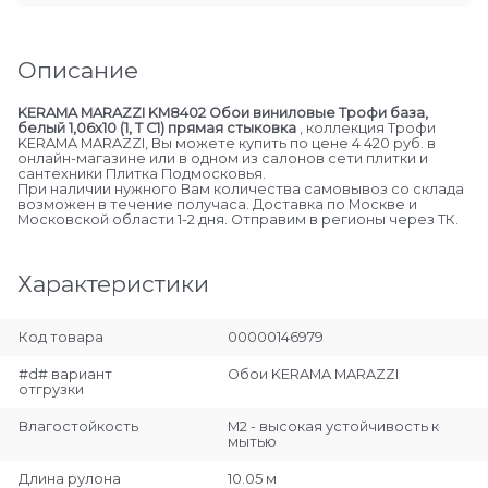
Описание
KERAMA MARAZZI KM8402 Обои виниловые Трофи база,
белый 1,06х10 (1, Т C1) прямая стыковка
, коллекция Трофи
KERAMA MARAZZI, Вы можете купить по цене 4 420 руб. в
онлайн-магазине или в одном из салонов сети плитки и
сантехники Плитка Подмосковья.
При наличии нужного Вам количества самовывоз со склада
возможен в течение получаса. Доставка по Москве и
Московской области 1-2 дня. Отправим в регионы через ТК.
Характеристики
Код товара
00000146979
#d# вариант
Обои KERAMA MARAZZI
отгрузки
Влагостойкость
М2 - высокая устойчивость к
мытью
Длина рулона
10.05 м