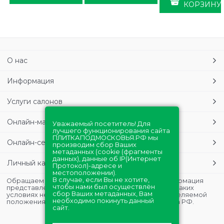
КОРЗИНУ
О нас
Информация
Услуги салонов
Онлайн-магазин
Уважаемый посетитель! Для
лучшего функционирования сайта
ПЛИТКАПОДМОСКОВЬЯ.РФ мы
Онлайн-сервисы
производим сбор Ваших
метаданных (cookie (фрагменты
данных), данные об IP(Интернет
Личный кабинет
Протокол)-адресе и
местоположении).
В случае, если Вы не хотите,
Обращаем Ваше внимание на то, что данная информация
чтобы нами был осуществлён
представлена в ознакомительных целях и ни при каких
сбор Ваших метаданных, Вам
условиях не является публичной офертой, определяемой
необходимо покинуть данный
положениями Статьи 437 (2) Гражданского кодекса РФ.
сайт.
Полная версия сайта