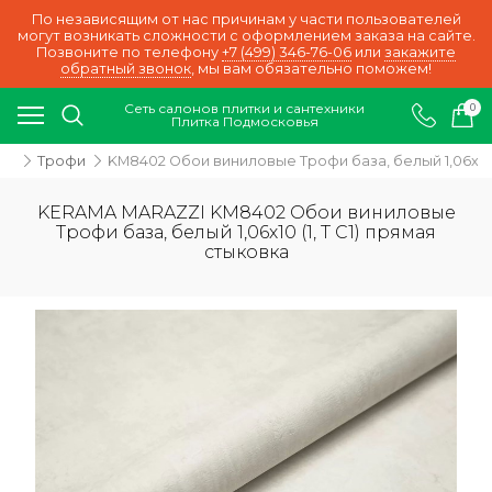
По независящим от нас причинам у части пользователей
могут возникать сложности с оформлением заказа на сайте.
Позвоните по телефону
+7 (499) 346-76-06
или
закажите
обратный звонок
, мы вам обязательно поможем!
Сеть салонов плитки и сантехники
0
Плитка Подмосковья
ои
Трофи
KM8402 Обои виниловые Трофи база, белый 1,06х10 (
KERAMA MARAZZI KM8402 Обои виниловые
Трофи база, белый 1,06х10 (1, Т C1) прямая
стыковка