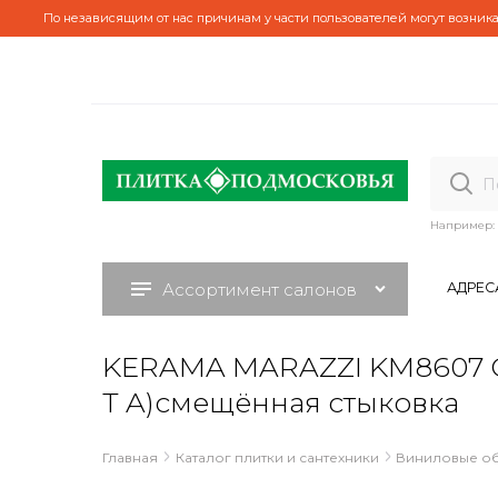
По независящим от нас причинам у части пользователей могут возника
Например:
Ассортимент салонов
АДРЕС
KERAMA MARAZZI KM8607 Об
Т A)смещённая стыковка
Главная
Каталог плитки и сантехники
Виниловые о