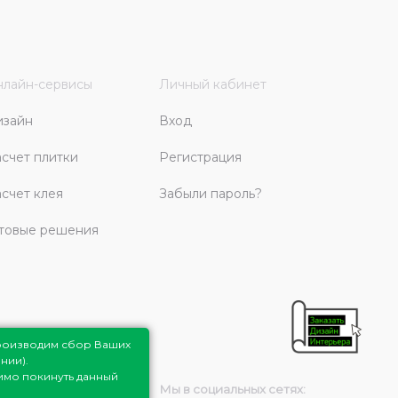
лайн-сервисы
Личный кабинет
изайн
Вход
счет плитки
Регистрация
счет клея
Забыли пароль?
товые решения
роизводим сбор Ваших
нии).
димо покинуть данный
Мы в социальных сетях: