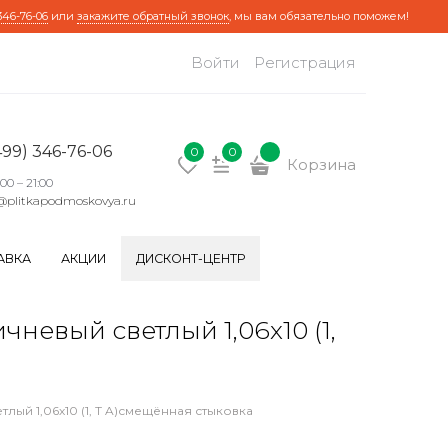
346-76-06
или
закажите обратный звонок
, мы вам обязательно поможем!
Войти
Регистрация
499) 346-76-06
0
0
Корзина
:00 – 21:00
@plitkapodmoskovya.ru
АВКА
АКЦИИ
ДИСКОНТ-ЦЕНТР
евый светлый 1,06х10 (1,
ый 1,06х10 (1, Т A)смещённая стыковка