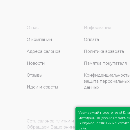
О нас
Информация
О компании
Оплата
Адреса салонов
Политика возврата
Новости
Памятка покупателя
Отзывы
Конфиденциальность
защита персональных
Идеи и советы
данных
Уважаемый посетитель! Д
метаданных (cookie (фрагм
Сеть салонов плитки и сантехники
Плитка Подмо
В случае, если Вы не хоти
Обращаем Ваше внимание на то, что вся инфор
сайт.