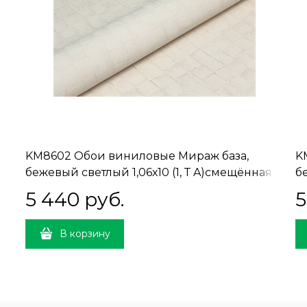
KM8602 Обои виниловые Мираж база,
K
бежевый светлый 1,06х10 (1, Т A)смещённая
б
стыковка
5 440
 руб.
5
В корзину