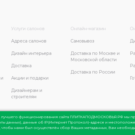
Услуги салонов
Онлайн-магазин
Он
Адреса салонов
Самовывоз
Д
Дизайн интерьера
Доставка по Москве и
Ра
Московской области
Доставка
Ра
Доставка по России
 и
Акции и подарки
Го
Дизайнерам и
строителям
ля лучшего функционирования сайта ПЛИТКАПОДМОСКОВЬЯ.РФ мы п
енты данных), данные об IP(Интернет Протокол)-адресе и местоположе
сковья
© 1998-2026
те, чтобы нами был осуществлён сбор Ваших метаданных, Вам необхо
мация представлена на сайте