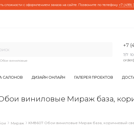
ть сложности с оформлением заказа на сайте. Позвоните по телефону
+7 (499) 
+7 (
7/7 10
order
Обои виниловые
А САЛОНОВ
ДИЗАЙН ОНЛАЙН
ГАЛЕРЕЯ ПРОЕКТОВ
ДОСТ
ои виниловые Мираж база, коричн
KM8607 Обои виниловые Мираж база, коричневый светл
бои
Мираж