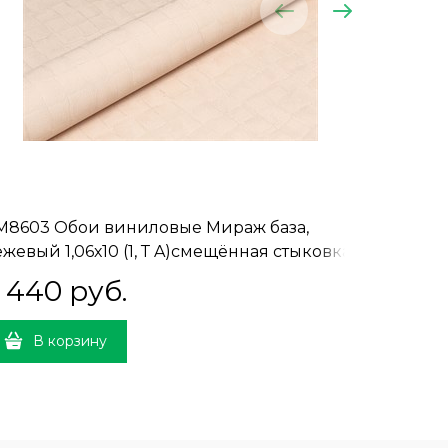
M8603 Обои виниловые Мираж база,
KM8604 
ежевый 1,06х10 (1, Т A)смещённая стыковка
серый св
стыковк
 440
 руб.
5 44
В корзину
В 