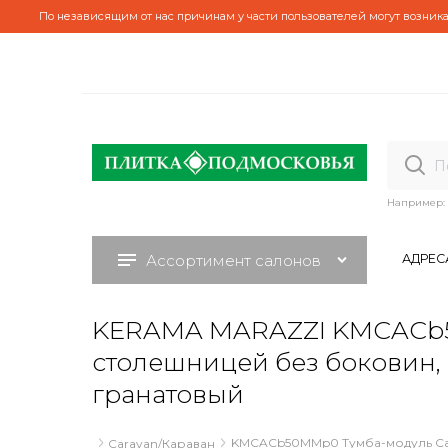
По независящим от нас причинам у части пользователей могут возника
Например:
Ассортимент салонов
АДРЕС
KERAMA MARAZZI KMCACb50
столешницей без боковин,
гранатовый
KMCACb50MMp0 Тумба-модуль Car
RAMA MARAZZI
Caravan/Караван