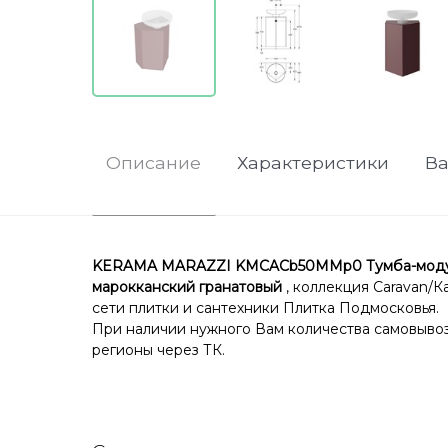
Описание
Характеристики
В
KERAMA MARAZZI KMCACb50MMp0 Тумба-модуль C
марокканский гранатовый
, коллекция Caravan/К
сети плитки и сантехники Плитка Подмосковья.
При наличии нужного Вам количества самовывоз 
регионы через ТК.