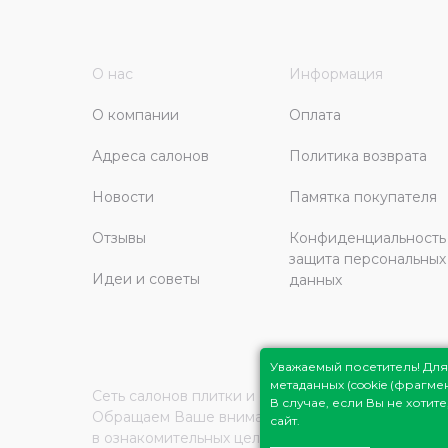
О нас
Информация
О компании
Оплата
Адреса салонов
Политика возврата
Новости
Памятка покупателя
Отзывы
Конфиденциальность
защита персональных
Идеи и советы
данных
Уважаемый посетитель! Д
метаданных (cookie (фрагм
Сеть салонов плитки и сантехники
Плитка Подмо
В случае, если Вы не хоти
Обращаем Ваше внимание на то, что вся инфор
сайт.
в ознакомительных целях и ни при каких услови