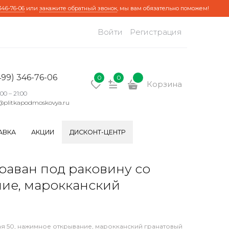
346-76-06
или
закажите обратный звонок
, мы вам обязательно поможем!
Войти
Регистрация
499) 346-76-06
0
0
Корзина
:00 – 21:00
@plitkapodmoskovya.ru
АВКА
АКЦИИ
ДИСКОНТ-ЦЕНТР
аван под раковину со
ние, марокканский
я 50, нажимное открывание, марокканский гранатовый