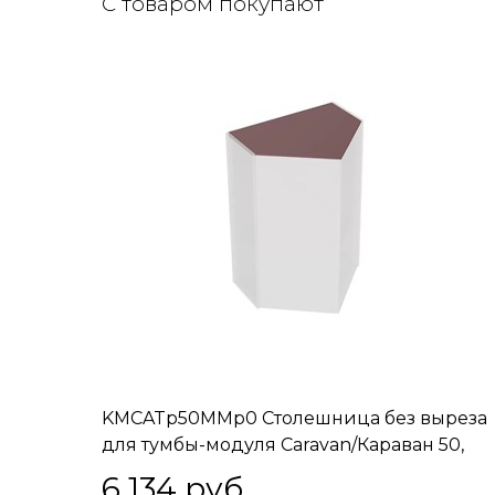
С товаром покупают
KMCATp50MMp0 Столешница без выреза
для тумбы-модуля Caravan/Караван 50,
марокканский гранатовый
6 134
 руб.