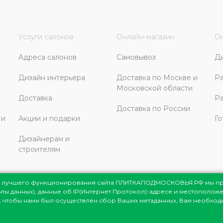
Услуги салонов
Онлайн-магазин
Он
Адреса салонов
Самовывоз
Д
Дизайн интерьера
Доставка по Москве и
Ра
Московской области
Доставка
Ра
Доставка по России
 и
Акции и подарки
Го
Дизайнерам и
строителям
ля лучшего функционирования сайта ПЛИТКАПОДМОСКОВЬЯ.РФ мы п
енты данных), данные об IP(Интернет Протокол)-адресе и местоположе
сковья
© 1998-2026
те, чтобы нами был осуществлён сбор Ваших метаданных, Вам необхо
мация представлена на сайте
ях не является публичной офертой,