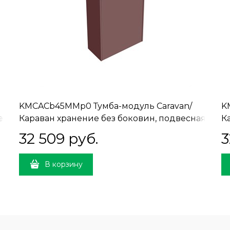
KMCACb45MMp0 Тумба-модуль Caravan/
K
ез
Караван хранение без боковин, подвесная
К
45, нажимное открывание, марокканский
4
32 509
 руб.
3
гранатовый
м
В корзину