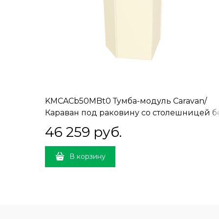
KMCACb50MBt0 Тумба-модуль Caravan/
Караван под раковину со столешницей б
боковин, подвесная 50, нажимное
46 259
 руб.
открывание, сливочная матовая
В корзину