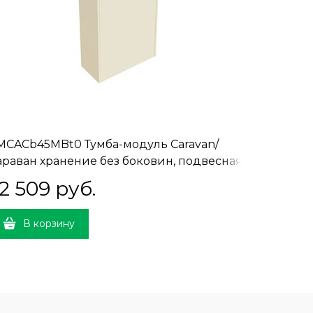
MCACb45MBt0 Тумба-модуль Caravan/
KMCASp2
араван хранение без боковин, подвесная
для дву
5, нажимное открывание, сливочная
сливочн
2 509
 руб.
7 06
атовая
В корзину
В 