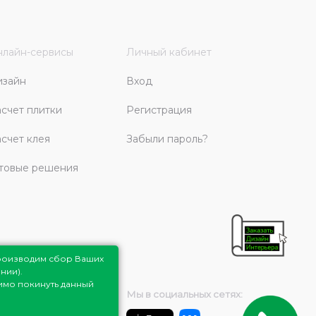
лайн-сервисы
Личный кабинет
изайн
Вход
счет плитки
Регистрация
счет клея
Забыли пароль?
товые решения
роизводим сбор Ваших
нии).
димо покинуть данный
Мы в социальных сетях: