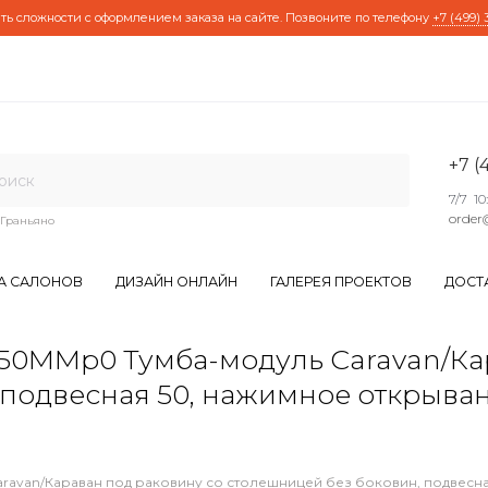
ть сложности с оформлением заказа на сайте. Позвоните по телефону
+7 (499) 
+7 (
7/7 10
order
Граньяно
А САЛОНОВ
ДИЗАЙН ОНЛАЙН
ГАЛЕРЕЯ ПРОЕКТОВ
ДОСТ
MMp0 Тумба-модуль Caravan/Кар
 подвесная 50, нажимное открыва
avan/Караван под раковину со столешницей без боковин, подвесна