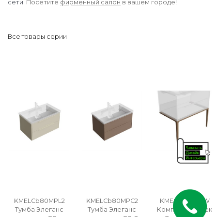
сети.
Посетите
фирменный салон
в вашем городе
!
Все товары серии
KMELCb80MPL2
KMELCb80MPC2
KMELLg80MSW
Тумба Элеганс
Тумба Элеганс
Комплект ножек