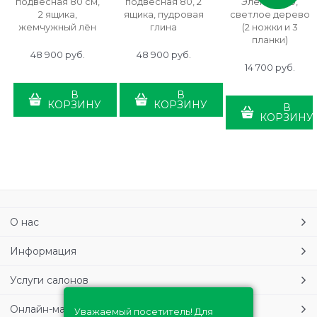
подвесная 80 см,
подвесная 80, 2
Элеганс 80,
2 ящика,
ящика, пудровая
светлое дерево
жемчужный лён
глина
(2 ножки и 3
планки)
48 900
 руб.
48 900
 руб.
14 700
 руб.
В
В
КОРЗИНУ
КОРЗИНУ
В
КОРЗИНУ
О нас
Информация
Услуги салонов
Онлайн-магазин
Уважаемый посетитель! Для