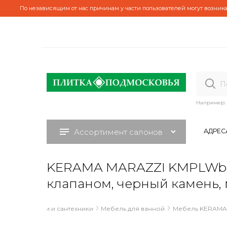
По независящим от нас причинам у части пользователей могут возника
Например:
Ассортимент салонов
АДРЕС
KERAMA MARAZZI KMPLWb60
клапаном, черный камень,
Каталог плитки и сантехники
Мебель для ванной
Мебель KERAMA