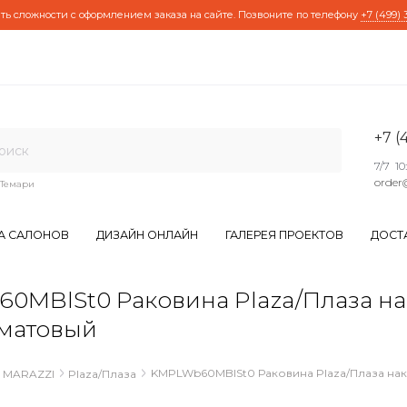
ть сложности с оформлением заказа на сайте. Позвоните по телефону
+7 (499) 
+7 (
7/7 10
order
Темари
А САЛОНОВ
ДИЗАЙН ОНЛАЙН
ГАЛЕРЕЯ ПРОЕКТОВ
ДОСТ
MBlSt0 Раковина Plaza/Плаза на
 матовый
KMPLWb60MBlSt0 Раковина Plaza/Плаза нак
 MARAZZI
Plaza/Плаза