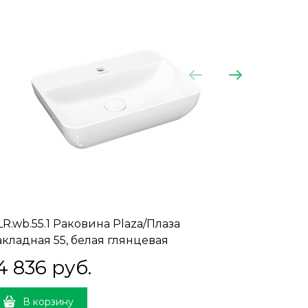
LR.wb.55.1 Раковина Plaza/Плаза
PLR.wb.
акладная 55, белая глянцевая
55, бела
4 836
 руб.
13 00
В корзину
В 