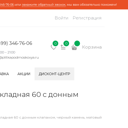
346-76-06
или
закажите обратный звонок
, мы вам обязательно поможем!
Войти
Регистрация
499) 346-76-06
0
0
Корзина
:00 – 21:00
@plitkapodmoskovya.ru
АВКА
АКЦИИ
ДИСКОНТ-ЦЕНТР
кладная 60 с донным
ладная 60 с донным клапаном, черный камень, матовый