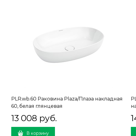
PLR.wb.60 Раковина Plaza/Плаза накладная
P
60, белая глянцевая
н
13 008
 руб.
1
В корзину