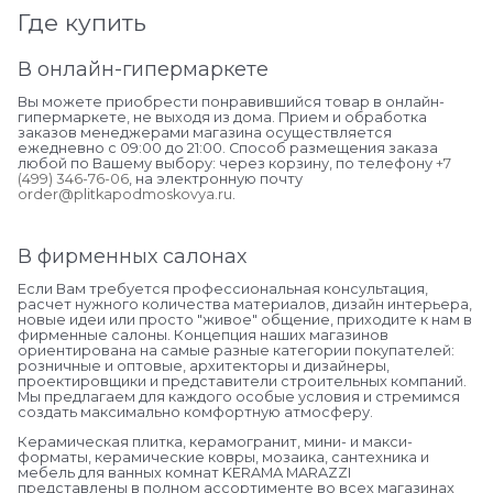
Где купить
В онлайн-гипермаркете
Вы можете приобрести понравившийся товар в онлайн-
гипермаркете, не выходя из дома. Прием и обработка
заказов менеджерами магазина осуществляется
ежедневно с 09:00 до 21:00. Способ размещения заказа
любой по Вашему выбору: через корзину, по телефону
+7
(499) 346-76-06
, на электронную почту
order@plitkapodmoskovya.ru
.
В фирменных салонах
Если Вам требуется профессиональная консультация,
расчет нужного количества материалов, дизайн интерьера,
новые идеи или просто "живое" общение, приходите к нам в
фирменные салоны. Концепция наших магазинов
ориентирована на самые разные категории покупателей:
розничные и оптовые, архитекторы и дизайнеры,
проектировщики и представители строительных компаний.
Мы предлагаем для каждого особые условия и стремимся
создать максимально комфортную атмосферу.
Керамическая плитка, керамогранит, мини- и макси-
форматы, керамические ковры, мозаика, сантехника и
мебель для ванных комнат KERAMA MARAZZI
представлены в полном ассортименте во всех магазинах