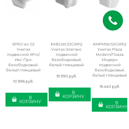
XPRO.wc.02
KMELWc53GWh2
KMPMWc53GWh2
Унитаз
Унитаз Элеганс
Унитаз Plaza
подвесной XPro/
подвесной
Modern/Плаза
Икс-Про
безободковый,
Модерн
безободковый,
белый глянцевый
подвесной
белый глянцевый
безободковый,
белый глянцевый
19 990
 руб.
10 996
 руб.
16 440
 руб.
В
КОРЗИНУ
В
КОРЗИНУ
В
КОРЗИНУ