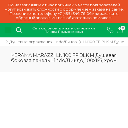
По независящим от нас причинам у части пользователей
могут возникать сложности с оформлением заказа на сайте.
Позвоните по телефону
+7 (499) 346-76-06
или
закажите
обратный звонок
, мы вам обязательно поможем!
Сеть салонов плитки и сантехники
0
Плитка Подмосковья
ки
Душевые ограждения Lindo/Линдо
LN.100.FP.BLK.M Душева
KERAMA MARAZZI LN.100.FP.BLK.M Душевая
боковая панель Lindo/Линдо, 100х195, хром