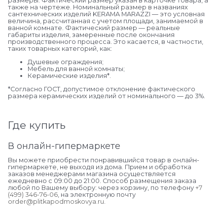
размеры. Фактический размер указан в карточке товара, а
также на чертеже. Номинальный размер в названиях
сантехнических изделий KERAMA MARAZZI — это условная
величина, рассчитанная с учетом площади, занимаемой в
ванной комнате. Фактический размер — реальные
габариты изделия, замеренные после окончания
производственного процесса. Это касается, в частности,
таких товарных категорий, как:
Душевые ограждения;
Мебель для ванной комнаты;
Керамические изделия*.
*Cогласно ГОСТ, допустимое отклонение фактического
размера керамических изделий от номинального — до 3%.
Где купить
В онлайн-гипермаркете
Вы можете приобрести понравившийся товар в онлайн-
гипермаркете, не выходя из дома. Прием и обработка
заказов менеджерами магазина осуществляется
ежедневно с 09:00 до 21:00. Способ размещения заказа
любой по Вашему выбору: через корзину, по телефону
+7
(499) 346-76-06
, на электронную почту
order@plitkapodmoskovya.ru
.