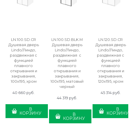
LN.100.SD.CR
LN.100.SD.BLK.M
LN.120.SD.CR
Душевая дверь
Душевая дверь
Душевая дверь
Lindo/Линдо,
Lindo/Линдо,
Lindo/Линдо,
раздвижная с
раздвижная с
раздвижная с
функцией
функцией
функцией
плавного
плавного
плавного
открывания и
открывания и
открывания и
закрывания,
закрывания,
закрывания,
100х195, хром
100х195, матовый
120х195, хром
черный
40 660
 руб.
45 314
 руб.
44 319
 руб.
В
В
КОРЗИНУ
КОРЗИНУ
В
КОРЗИНУ