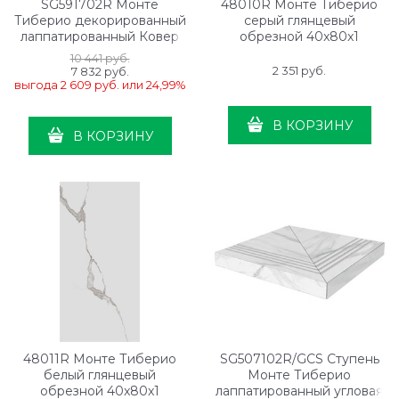
SG591702R Монте
48010R Монте Тиберио
Тиберио декорированный
серый глянцевый
лаппатированный Ковер
обрезной 40x80x1
10 441
 руб.
2 351
 руб.
7 832
 руб.
выгода
2 609 руб.
или
24,99%
В КОРЗИНУ
В КОРЗИНУ
48011R Монте Тиберио
SG507102R/GCS Ступень
белый глянцевый
Монте Тиберио
обрезной 40x80x1
лаппатированный угловая