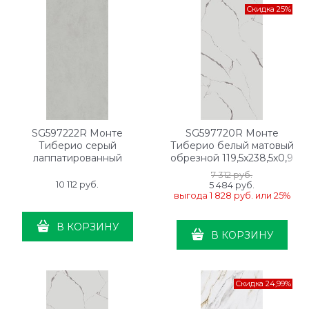
Скидка 25%
SG597222R Монте
SG597720R Монте
Тиберио серый
Тиберио белый матовый
лаппатированный
обрезной 119,5x238,5x0,9
обрезной 119,5x238,5x0,9
7 312
 руб.
10 112
 руб.
5 484
 руб.
выгода
1 828 руб.
или
25%
В КОРЗИНУ
В КОРЗИНУ
Скидка 24,99%