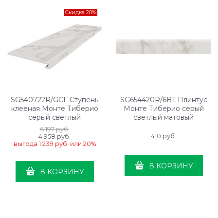
Скидка 20%
SG540722R/GCF Ступень
SG654420R/6BT Плинтус
клееная Монте Тиберио
Монте Тиберио серый
серый светлый
светлый матовый
лаппатированный
обрезной 60x9,5x0,9
6 197
 руб.
обрезной 33x119,5x0,9
410
 руб.
4 958
 руб.
выгода
1 239 руб.
или
20%
В КОРЗИНУ
В КОРЗИНУ