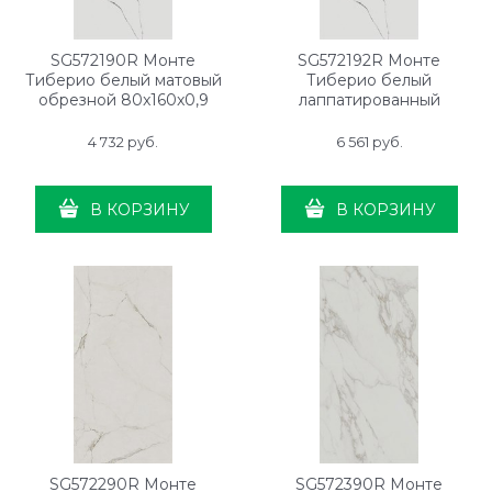
SG572190R Монте
SG572192R Монте
Тиберио белый матовый
Тиберио белый
обрезной 80x160x0,9
лаппатированный
обрезной 80x160x0,9
4 732
 руб.
6 561
 руб.
В КОРЗИНУ
В КОРЗИНУ
SG572290R Монте
SG572390R Монте