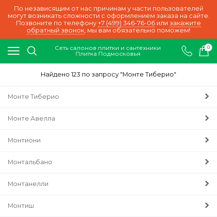
По независящим от нас причинам у части пользователей
могут возникать сложности с оформлением заказа на сайте.
Позвоните по телефону
+7 (499) 346-76-06
или
закажите
обратный звонок
, мы вам обязательно поможем!
Сеть салонов плитки и сантехники
0
Плитка Подмосковья
Найдено 123 по запросу "Монте Тиберио"
Монте Тиберио
Монте Авелла
Монтиони
Монтальбано
Монтанелли
Монтиш