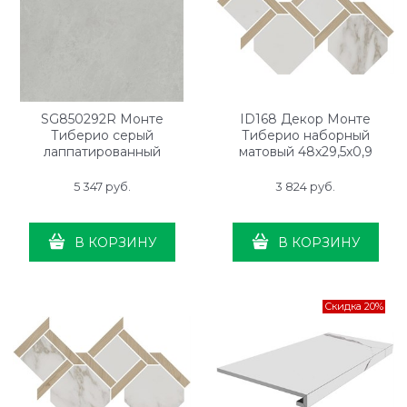
SG850292R Монте
ID168 Декор Монте
Тиберио серый
Тиберио наборный
лаппатированный
матовый 48x29,5x0,9
обрезной 80x80x0,9
5 347
 руб.
3 824
 руб.
В КОРЗИНУ
В КОРЗИНУ
Скидка 20%