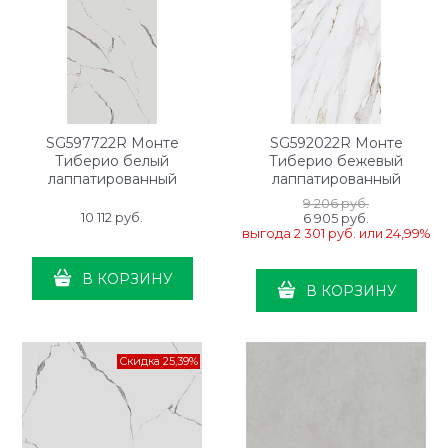
SG597722R Монте
SG592022R Монте
Тиберио белый
Тиберио бежевый
лаппатированный
лаппатированный
обрезной 119,5x238,5x0,9
обрезной 119,5x238,5x0,9
9 206
 руб.
10 112
 руб.
6 905
 руб.
выгода
2 301 руб.
или
24,99%
В КОРЗИНУ
В КОРЗИНУ
Скидка 25,39%