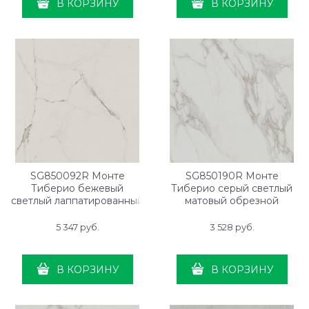
В КОРЗИНУ
В КОРЗИНУ
SG850092R Монте
SG850190R Монте
Тиберио бежевый
Тиберио серый светлый
светлый лаппатированный
матовый обрезной
обрезной 80x80x0,9
80x80x0,9
5 347
 руб.
3 528
 руб.
В КОРЗИНУ
В КОРЗИНУ