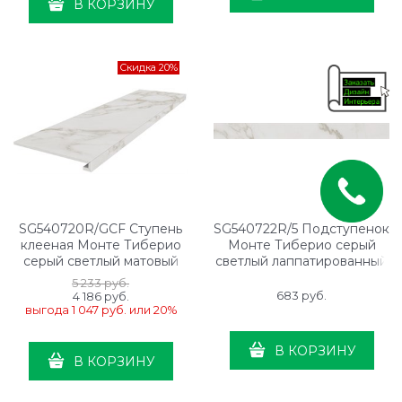
В КОРЗИНУ
Скидка 20%
SG540720R/GCF Ступень
SG540722R/5 Подступенок
клееная Монте Тиберио
Монте Тиберио серый
серый светлый матовый
светлый лаппатированный
обрезной 33x119,5x0,9
обрезной 119,5x10,7x0,9
5 233
 руб.
683
 руб.
4 186
 руб.
выгода
1 047 руб.
или
20%
В КОРЗИНУ
В КОРЗИНУ