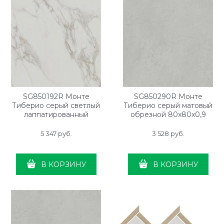
SG850192R Монте
SG850290R Монте
Тиберио серый светлый
Тиберио серый матовый
лаппатированный
обрезной 80x80x0,9
обрезной 80x80x0,9
5 347
 руб.
3 528
 руб.
В КОРЗИНУ
В КОРЗИНУ