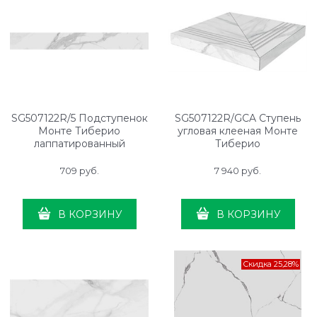
SG507122R/5 Подступенок
SG507122R/GCA Ступень
Монте Тиберио
угловая клееная Монте
лаппатированный
Тиберио
119,5x10,7x0,9
лаппатированный
33x33x0,9
709
 руб.
7 940
 руб.
В КОРЗИНУ
В КОРЗИНУ
Скидка 25,28%