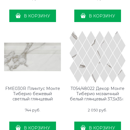
В КОРЗИНУ
В КОРЗИНУ
FME030R Плинтус Монте
T054/48022 Декор Монте
Тиберио бежевый
Тиберио мозаичный
светлый глянцевый
белый глянцевый 37,5x35x1
обрезной 20x40x1,6
744
 руб.
2 050
 руб.
В КОРЗИНУ
В КОРЗИНУ