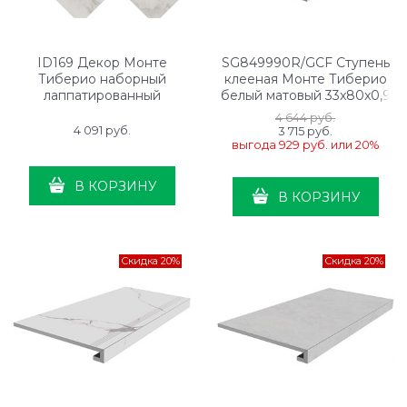
ID169 Декор Монте
SG849990R/GCF Ступень
Тиберио наборный
клееная Монте Тиберио
лаппатированный
белый матовый 33x80x0,9
48x29,5x0,9
4 644
 руб.
4 091
 руб.
3 715
 руб.
выгода
929 руб.
или
20%
В КОРЗИНУ
В КОРЗИНУ
Скидка 20%
Скидка 20%