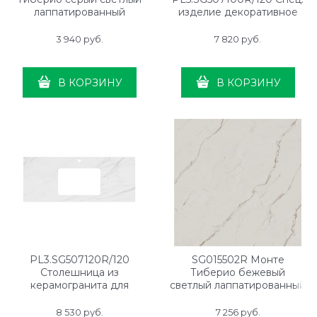
лаппатированный
изделие декоративное
обрезной 60x119,5x0,9
для накладных раковин
Монте Тиберио 120,
3 940
 руб.
7 820
 руб.
натуральное
В КОРЗИНУ
В КОРЗИНУ
PL3.SG507120R/120
SG015502R Монте
Столешница из
Тиберио бежевый
керамогранита для
светлый лаппатированный
раковин, встраиваемых
обрезной 119,5x119,5x1,1
снизу, Монте Тиберио 120
8 530
 руб.
7 256
 руб.