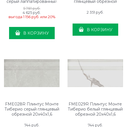
серый лаппатированный
глянцевый обрезной
33x80x0,9
40x80x1
5 781
 руб.
2 351
 руб.
4 625
 руб.
выгода
1 156 руб.
или
20%
В КОРЗИНУ
В КОРЗИНУ
FME028R Плинтус Монте
FME029R Плинтус Монте
Тиберио серый глянцевый
Тиберио белый глянцевый
обрезной 20x40x1,6
обрезной 20x40x1,6
744
 руб.
744
 руб.