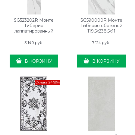
SG523202R Монте
SG590000R Монте
Тиберио
Тиберио обрезной
лаппатированный
119,5х238,5х11
30х119,5х11
3 140
 руб.
7 124
 руб.
В КОРЗИНУ
В КОРЗИНУ
Скидка 24,99%