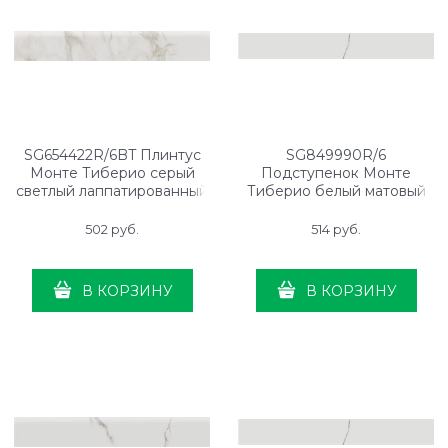
SG654422R/6BT Плинтус
SG849990R/6
Монте Тиберио серый
Подступенок Монте
светлый лаппатированный
Тиберио белый матовый
обрезной 60x9,5x0,9
обрезной 80x10,7x0,9
502
 руб.
514
 руб.
В КОРЗИНУ
В КОРЗИНУ