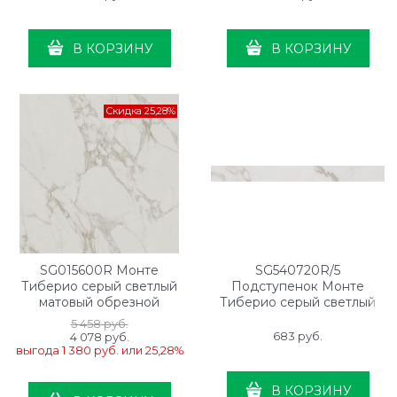
см, белый натуральный
В КОРЗИНУ
В КОРЗИНУ
Скидка 25,28%
SG015600R Монте
SG540720R/5
Тиберио серый светлый
Подступенок Монте
матовый обрезной
Тиберио серый светлый
119,5x119,5x1,1
матовый обрезной
5 458
 руб.
119,5x10,7x0,9
683
 руб.
4 078
 руб.
выгода
1 380 руб.
или
25,28%
В КОРЗИНУ