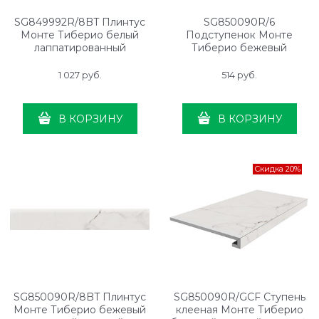
SG849992R/8BT Плинтус
SG850090R/6
Монте Тиберио белый
Подступенок Монте
лаппатированный
Тиберио бежевый
обрезной 80x9,5x0,9
светлый матовый
обрезной 80x10,7x0,9
1 027
 руб.
514
 руб.
В КОРЗИНУ
В КОРЗИНУ
Скидка 20%
SG850090R/8BT Плинтус
SG850090R/GCF Ступень
Монте Тиберио бежевый
клееная Монте Тиберио