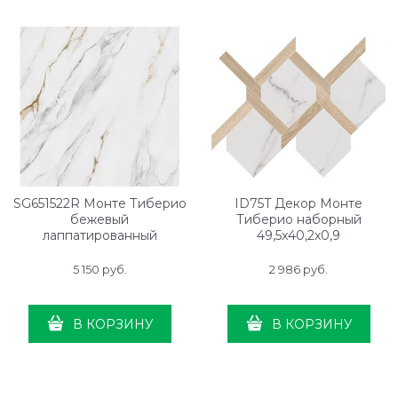
SG651522R Монте Тиберио
ID75T Декор Монте
бежевый
Тиберио наборный
лаппатированный
49,5x40,2x0,9
обрезной 60x60x0,9
5 150
 руб.
2 986
 руб.
В КОРЗИНУ
В КОРЗИНУ