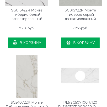
SG015422R Монте
SG015722R Монте
Тиберио белый
Тиберио серый
лаппатированный
лаппатированный
обрезной 119,5x119,5x0,9
обрезной 119,5x119,5x0,9
7 256
 руб.
7 256
 руб.
В КОРЗИНУ
В КОРЗИНУ
SG540722R Монте
PL5.SG507100R/120
Тиберио серый светлый
PL5.SG507100R/120 Спец.