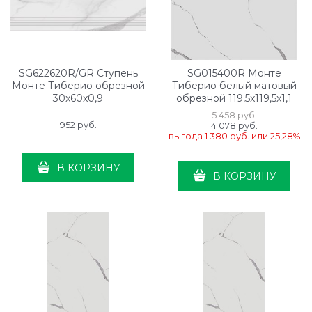
SG622620R/GR Ступень
SG015400R Монте
Монте Тиберио обрезной
Тиберио белый матовый
30x60x0,9
обрезной 119,5x119,5x1,1
5 458
 руб.
952
 руб.
4 078
 руб.
выгода
1 380 руб.
или
25,28%
В КОРЗИНУ
В КОРЗИНУ