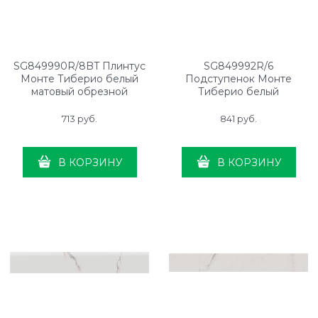
SG849990R/8BT Плинтус
SG849992R/6
Монте Тиберио белый
Подступенок Монте
матовый обрезной
Тиберио белый
80x9,5x0,9
лаппатированный
обрезной 80x10,7x0,9
713
 руб.
841
 руб.
В КОРЗИНУ
В КОРЗИНУ