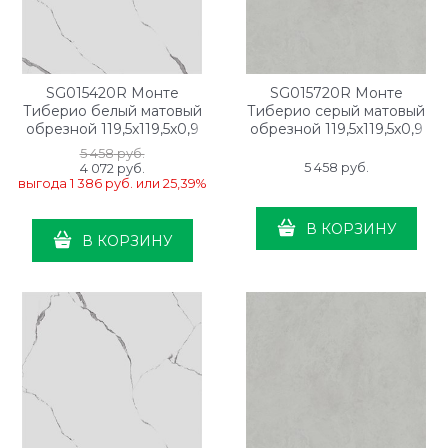
SG015420R Монте
SG015720R Монте
Тиберио белый матовый
Тиберио серый матовый
обрезной 119,5x119,5x0,9
обрезной 119,5x119,5x0,9
5 458
 руб.
5 458
 руб.
4 072
 руб.
выгода
1 386 руб.
или
25,39%
В КОРЗИНУ
В КОРЗИНУ