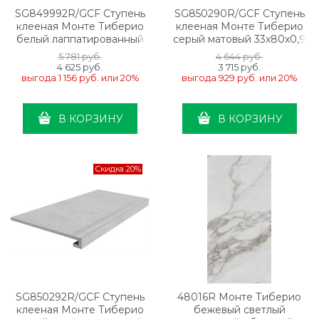
SG849992R/GCF Ступень
SG850290R/GCF Ступень
клееная Монте Тиберио
клееная Монте Тиберио
белый лаппатированный
серый матовый 33x80x0,9
33x80x0,9
5 781
 руб.
4 644
 руб.
4 625
 руб.
3 715
 руб.
выгода
1 156 руб.
или
20%
выгода
929 руб.
или
20%
В КОРЗИНУ
В КОРЗИНУ
Скидка 20%
SG850292R/GCF Ступень
48016R Монте Тиберио
клееная Монте Тиберио
бежевый светлый